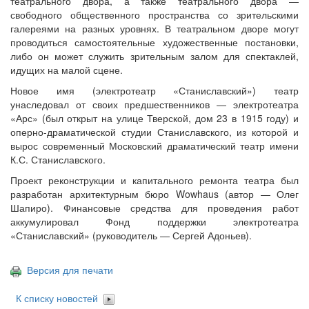
театрального двора, а также театрального двора —
свободного общественного пространства со зрительскими
галереями на разных уровнях. В театральном дворе могут
проводиться самостоятельные художественные постановки,
либо он может служить зрительным залом для спектаклей,
идущих на малой сцене.
Новое имя (электротеатр «Станиславский») театр
унаследовал от своих предшественников — электротеатра
«Арс» (был открыт на улице Тверской, дом 23 в 1915 году) и
оперно-драматической студии Станиславского, из которой и
вырос современный Московский драматический театр имени
К.С. Станиславского.
Проект реконструкции и капитального ремонта театра был
разработан архитектурным бюро Wowhaus (автор — Олег
Шапиро). Финансовые средства для проведения работ
аккумулировал Фонд поддержки электротеатра
«Станиславский» (руководитель — Сергей Адоньев).
Версия для печати
К списку новостей