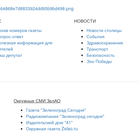
С
НОВОСТИ
рхив номеров газеты
Новости столицы
опрос-ответ
События
олезная информация для
Здравоохранение
ителей
Транспорт
аш депутат
Безопасность
Эхо Победы
Окружные СМИ ЗелАО
Газета "Зеленоград Сегодня"
Радиокомпания "Зеленоград сегодня"
Издательский дом "41"
Окружная газета Zelao.ru