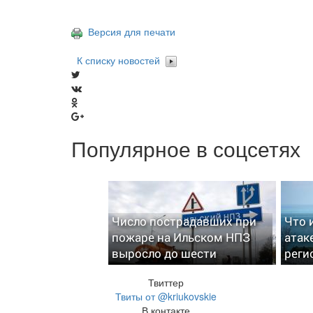
Версия для печати
К списку новостей
Популярное в соцсетях
Число пострадавших при
Что 
пожаре на Ильском НПЗ
атак
выросло до шести
реги
Твиттер
Твиты от @kriukovskie
В контакте