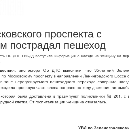
ковского проспекта с
ом пострадал пешеход
сть ОБ ДПС ГИБДД поступила информация о наезде на женщину на пер
.
шествия, инспектора ОБ ДПС выяснили, что 35-летний Зелено
 по Московскому проспекту в направлении Ленинградского шоссе 
в зоне нерегулируемого пешеходного перехода совершил наезд
реходила проезжую часть слева направо по ходу движения автомоб
 которая была доставлена в травмпункт поликлиники № 201, с 
рудной клетки. От госпитализации женщина отказалась.
УВД по Зеленоградскому