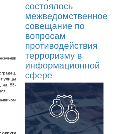
состоялось
межведомственное
совещание по
вопросам
противодействия
терроризму в
есечении
информационной
сфере
градец,
от улицы
 на 55-
иля.
вывихом
 округу