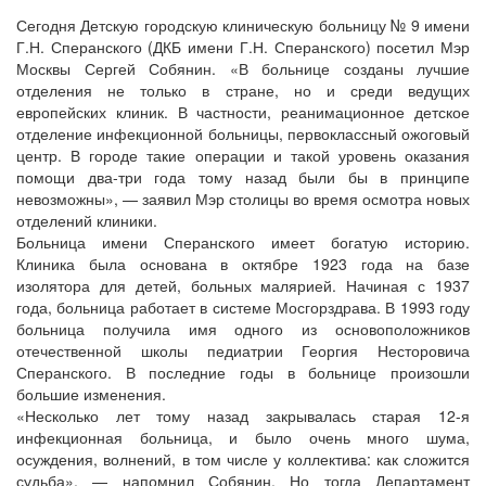
Сегодня Детскую городскую клиническую больницу № 9 имени
Г.Н. Сперанского (ДКБ имени Г.Н. Сперанского) посетил Мэр
Москвы Сергей Собянин. «В больнице созданы лучшие
отделения не только в стране, но и среди ведущих
европейских клиник. В частности, реанимационное детское
отделение инфекционной больницы, первоклассный ожоговый
центр. В городе такие операции и такой уровень оказания
помощи два-три года тому назад были бы в принципе
невозможны», — заявил Мэр столицы во время осмотра новых
отделений клиники.
Больница имени Сперанского имеет богатую историю.
Клиника была основана в октябре 1923 года на базе
изолятора для детей, больных малярией. Начиная с 1937
года, больница работает в системе Мосгорздрава. В 1993 году
больница получила имя одного из основоположников
отечественной школы педиатрии Георгия Несторовича
Сперанского. В последние годы в больнице произошли
большие изменения.
«Несколько лет тому назад закрывалась старая 12-я
инфекционная больница, и было очень много шума,
осуждения, волнений, в том числе у коллектива: как сложится
судьба», — напомнил Собянин. Но тогда Департамент