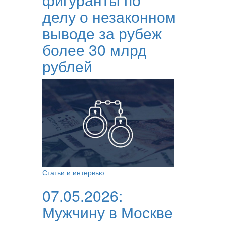
делу о незаконном
выводе за рубеж
более 30 млрд
рублей
Статьи и интервью
07.05.2026:
Мужчину в Москве