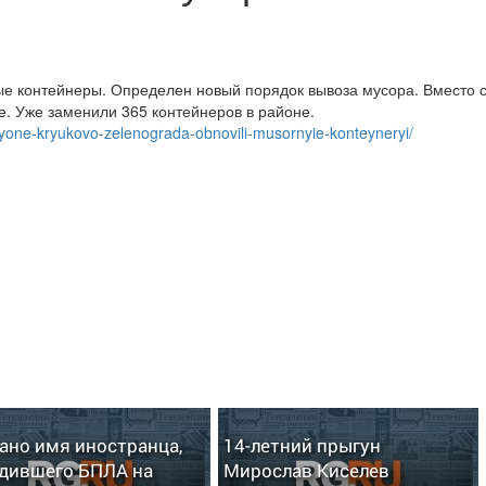
ые контейнеры. Определен новый порядок вывоза мусора. Вместо 
. Уже заменили 365 контейнеров в районе.
yone-kryukovo-zelenograda-obnovili-musornyie-konteyneryi/
ано имя иностранца,
14-летний прыгун
дившего БПЛА на
Мирослав Киселев