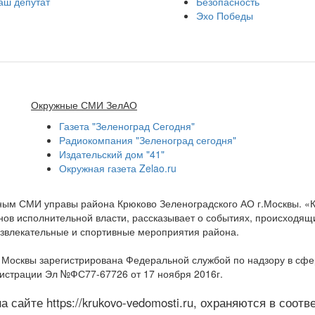
аш депутат
Безопасность
Эхо Победы
Окружные СМИ ЗелАО
Газета "Зеленоград Сегодня"
Радиокомпания "Зеленоград сегодня"
Издательский дом "41"
Окружная газета Zelao.ru
нным СМИ управы района Крюково Зеленоградского АО г.Москвы. «
ов исполнительной власти, рассказывает о событиях, происходящих
развлекательные и спортивные мероприятия района.
а Москвы зарегистрирована Федеральной службой по надзору в сф
гистрации Эл №ФС77-67726 от 17 ноября 2016г.
 сайте https://krukovo-vedomosti.ru, охраняются в соот