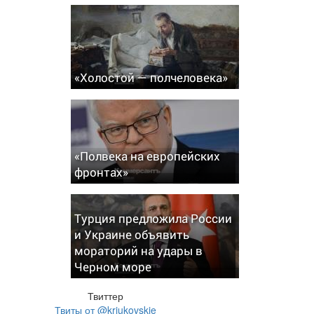
«Холостой — полчеловека»
«Полвека на европейских
фронтах»
Турция предложила России
и Украине объявить
мораторий на удары в
Черном море
Твиттер
Твиты от @kriukovskie