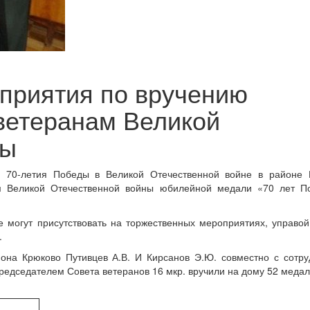
приятия по вручению
ветеранам Великой
ны
ю 70-летия Победы в Великой Отечественной войне в районе 
м Великой Отечественной войны юбилейной медали «70 лет П
е могут присутствовать на торжественных мероприятиях, управо
.
йона Крюково Путивцев А.В. И Кирсанов Э.Ю. совместно с сотр
едседателем Совета ветеранов 16 мкр. вручили на дому 52 медал