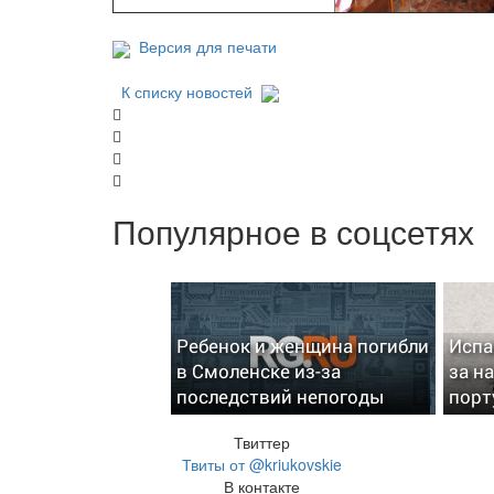
Версия для печати
К списку новостей
Популярное в соцсетях
Ребенок и женщина погибли
Испа
в Смоленске из-за
за н
последствий непогоды
порт
Твиттер
Твиты от @kriukovskie
В контакте