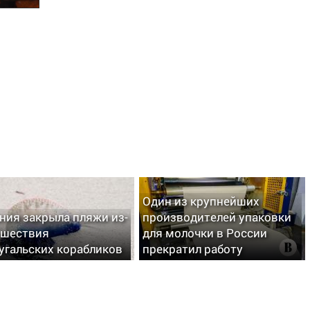
Один из крупнейших
ния закрыла пляжи из-
производителей упаковки
ашествия
для молочки в России
угальских корабликов
прекратил работу