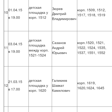
детская
Зюрев
01.04.15
корп. 1509, 1512,
10
площадка у
Дмитрий
1517, 1518, 1519
в 19.00
корп. 1512
Владимирович
детская
Сазанов
корп.1520, 1521,
03.04.15
площадка
11
Андрей
1522, 1524, 1535,
между корп.
в 19.00
Юрьевич
1537, 1551, 1552
1521-1524
детская
Галикиев
21.03.15
корп. 1619,
12
площадка у
Шавкат
1620,1624, 1645
в 17.00
корп. 1620
Камилович