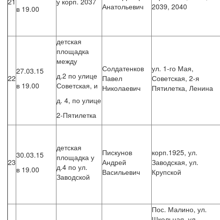
21
у корп. 2037
Анатольевич
2039, 2040
в 19.00
детская
площадка
между
Солдатенков
ул. 1-го Мая,
27.03.15
д.2 по улице
22
Павел
Советская, 2-я
в 19.00
Советская, и
Николаевич
Пятилетка, Ленина
д. 4, по улице
2-Пятилетка
детская
Пискунов
корп.1925, ул.
30.03.15
площадка у
23
Андрей
Заводская, ул.
д.4 по ул.
в 19.00
Васильевич
Крупской
Заводской
Пос. Малино, ул.
Школьная, ул.