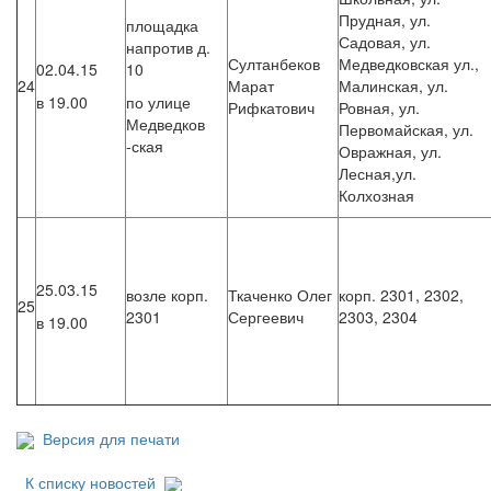
Прудная, ул.
площадка
Садовая, ул.
напротив д.
Султанбеков
Медведковская ул.,
02.04.15
10
24
Марат
Малинская, ул.
в 19.00
по улице
Рифкатович
Ровная, ул.
Медведков
Первомайская, ул.
-ская
Овражная, ул.
Лесная,ул.
Колхозная
25.03.15
возле корп.
Ткаченко Олег
корп. 2301, 2302,
25
2301
Сергеевич
2303, 2304
в 19.00
Версия для печати
К списку новостей