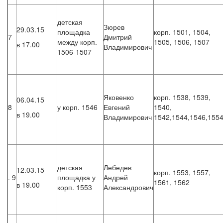
детская
Зюрев
29.03.15
площадка
корп. 1501, 1504,
7
Дмитрий
между корп.
1505, 1506, 1507
в 17.00
Владимирович
1506-1507
Яковенко
корп. 1538, 1539,
06.04.15
8
у корп. 1546
Евгений
1540,
в 19.00
Владимирович
1542,1544,1546,155
детская
Лебедев
12.03.15
корп. 1553, 1557,
. 9
площадка у
Андрей
1561, 1562
в 19.00
корп. 1553
Александрович