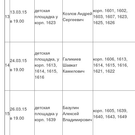
детская
корп. 1601, 1602,
13.03.15
Козлов Андрей
13
площадка у
1603, 1607, 1623,
Сергеевич
в 19.00
корп. 1623
1625, 1626
детская
площадка, у
Галикиев
корп. 1606, 1613,
24.03.15
14
корп. 1613,
Шавкат
1614, 1615, 1616,
в 19.00
1614, 1615,
Камилович
1621, 1622
1616
детская
Базулин
26.03.15
корп. 1605, 1639,
15
площадка у
Алексей
1640, 1643, 1649
в 19.00
корп. 1639
Владимирович