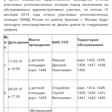
участковых уполномоченных полиции перед населением на
обслуживаемых административных участках, по итогам 12
месяцев 2014 года отчеты участковых уполномоченных
полиции ОМВД России по району Крюково г. Москвы будут
проходить непосредственно во дворах домов по следующему
графику:
№
Место
Территория
п/
Дата,время
ФИО УУП
проведения
обслуживания
п
у детской
Ивашов
корп. 1432, 1435,
11.03.15
1
площадки
Дмитрий
1436, 1437, 1438,
в 19.00
корп. 1448
Николаевич
1450
у детской
Сторублев
корп. 1414, 1428,
28.03.15
2
площадки
Сергей
1429, 1430, 1431,
в 17.00
корп. 1429
Витальевич
1441, 1443, 1445
«Ветеранский