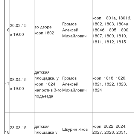
корп. 1801а, 1801б,
Громов
1802, 1803, 1804а,
20.03.15
во дворе
16
Алексей
1804б, 1805, 1806,
корп.1802
в 19.00
Михайлович
1807, 1809, 1810,
1811, 1812, 1815
детская
площадка, у
Громов
корп. 1818, 1820,
08.04.15
17
корп. 1824
Алексей
1821, 1822, 1823,
в 19.00
напротив 3-го
Михайлович
1824
подъезда
детская
корп. 2022, 2024,
23.03.15
Шкурин Яков
18
площадка у
2027, 2028, 2031,