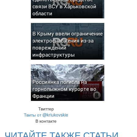
связи ВСУ в Харьковской
области
В Крыму ввели ограничение
электроснабжения из-за
повреждений
инфраструктуры
Россиянка погибла на
горнолыжном курорте во
Франции
Твиттер
Твиты от @kriukovskie
В контакте
ЧИТАЙТЕ ТАКЖЕ СТАТЬИ