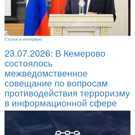
Статьи и интервью
23.07.2026:
В Кемерово
состоялось
межведомственное
совещание по вопросам
противодействия терроризму
в информационной сфере