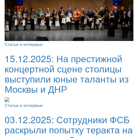
Статьи и интервью
15.12.2025:
На престижной
концертной сцене столицы
выступили юные таланты из
Москвы и ДНР
Статьи и интервью
03.12.2025:
Сотрудники ФСБ
раскрыли попытку теракта на