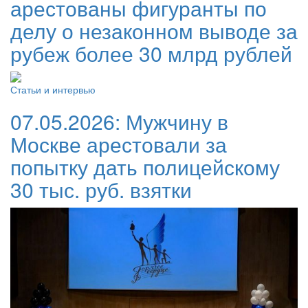
арестованы фигуранты по
делу о незаконном выводе за
рубеж более 30 млрд рублей
Статьи и интервью
07.05.2026:
Мужчину в
Москве арестовали за
попытку дать полицейскому
30 тыс. руб. взятки