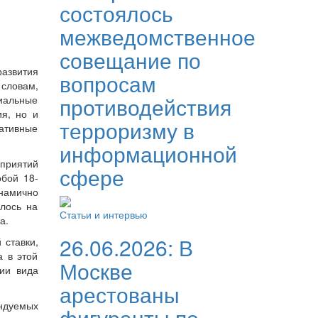
состоялось
межведомственное
совещание по
развития
вопросам
словам,
противодействия
иальные
я, но и
терроризму в
гативные
информационной
дприятий
сфере
обой 18-
намично
лось на
Статьи и интервью
а.
26.06.2026:
В
 ставки,
а в этой
Москве
нии вида
арестованы
ндуемых
фигуранты по