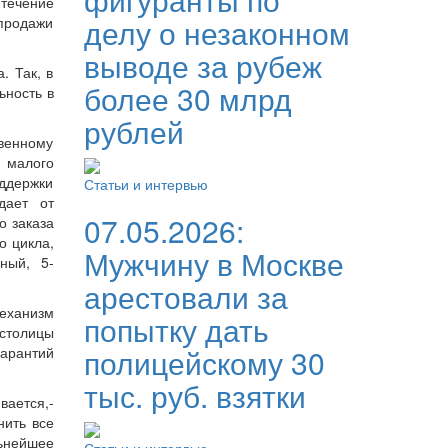
 течение
делу о незаконном
-продажи
выводе за рубеж
. Так, в
более 30 млрд
ьность в
рублей
твенному
 малого
оддержки
Статьи и интервью
дает от
07.05.2026:
о заказа
о цикла,
Мужчину в Москве
ный, 5-
арестовали за
механизм
попытку дать
столицы
полицейскому 30
гарантий
тыс. руб. взятки
вается,-
нить все
ьнейшее