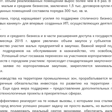
гг. объем реализованных помещений вырос более чем в 8 раз. В
а малым и средним бизнесом, заключено 1,5 тыс. договоров купли
анных помещений составила порядка 300 тыс. кв. м.
лана, город наращивает усилия по поддержке столичного бизнеса
овых каникул» для впервые созданных ИП, осуществляющих деятел
.
го и среднего бизнеса и в части расширения доступа к государс
 месяца 2015 г. вдвое увеличен объем закупок у субъектов
чество участия малых предприятий в закупках. Важной мерой п
 подрядчиков на обслуживание в казначейство, что освобож
 Успешный опыт госзаказа перенесен на участников корпоративног
ств с городским участием: происходит стандартизация закупочног
 заявке по корпоративным закупкам, закрепляется минималь
х.
оизводства на территории промышленных зон, прорабатывается 
тречные обязательства инвестора по развитию на территории 
в. Еще одна мера поддержки – предоставление дополнительных 
технологичные проекты в приоритетных сферах.
ффективно реагирует на те новые вызовы, с которыми она сталки
 город вполне успешно решает задачу не просто выжить, но выпол
нием, поддержать реальный сектор экономики, обеспечить дал