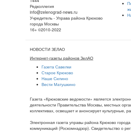
1444
П
Редколлегия
ж
info@zelenograd-news.ru
Н
Учредитель - Управа района Крюково
города Москвы
16+ ©2010-2022
НОВОСТИ ЗЕЛАО
Интернет-газеты районов ЗелАО
Газета Савелки
Старое Крюково
Наше Силино
Вести Матушкино
Газета «Крюковские ведомости» является электро
деятельности Правительства Москвы, местных орган
коллективах, освещает и анонсирует культурные, 
Электронная газета управы района Крюково город
коммуникаций (Роскомнадзор). Свидетельство о ре