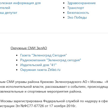
олезная информация для
Здравоохранение
ителей
Транспорт
аш депутат
Безопасность
Эхо Победы
Окружные СМИ ЗелАО
Газета "Зеленоград Сегодня"
Радиокомпания "Зеленоград сегодня"
Издательский дом "41"
Окружная газета Zelao.ru
нным СМИ управы района Крюково Зеленоградского АО г.Москвы. «
ов исполнительной власти, рассказывает о событиях, происходящих
развлекательные и спортивные мероприятия района.
а Москвы зарегистрирована Федеральной службой по надзору в сф
гистрации Эл №ФС77-67726 от 17 ноября 2016г.