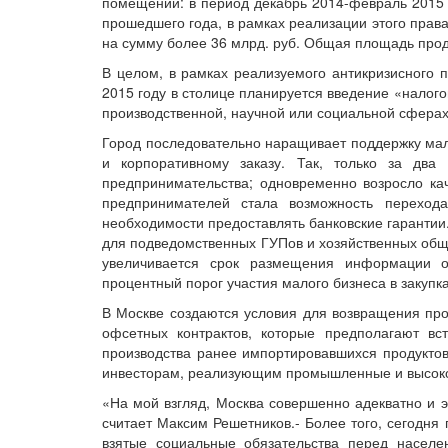
помещений: в период декабрь 2014-февраль 2015 
прошедшего года, в рамках реализации этого прав
на сумму более 36 млрд. руб. Общая площадь прод
В целом, в рамках реализуемого антикризисного п
2015 году в столице планируется введение «налог
производственной, научной или социальной сферах
Город последовательно наращивает поддержку мало
и корпоративному заказу. Так, только за два
предпринимательства; одновременно возросло ка
предпринимателей стала возможность перехода
необходимости предоставлять банковские гарантии.
для подведомственных ГУПов и хозяйственных обще
увеличивается срок размещения информации о
процентный порог участия малого бизнеса в закупка
В Москве создаются условия для возвращения пр
офсетных контрактов, которые предполагают вс
производства ранее импортировавшихся продукто
инвесторам, реализующим промышленные и высоко
«На мой взгляд, Москва совершенно адекватно и э
считает Максим Решетников.- Более того, сегодня
взятые социальные обязательства перед населе