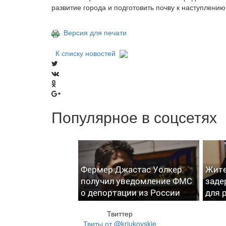
развитие города и подготовить почву к наступлени
Версия для печати
К списку новостей
Популярное в соцсетях
Фермер Джастас Уолкер
Жите
получил уведомление ФМС
заде
о депортации из России
для 
Твиттер
Твиты от @kriukovskie