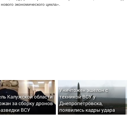
ю нового экономического цикла».
Уничтожен эшелон с
ль Калужской области
техникой ВСУ у
ржан за сборку дронов
Днепропетровска,
разведки ВСУ
появились кадры удара