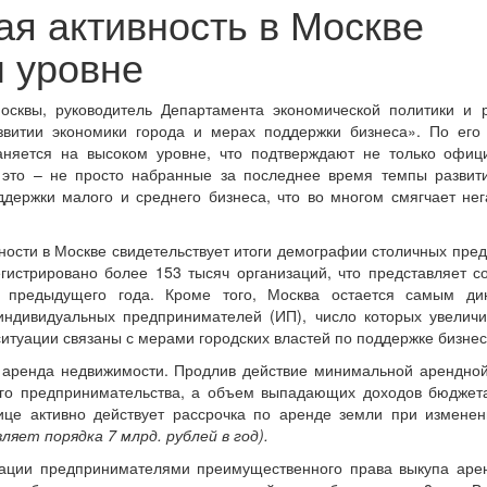
я активность в Москве
м уровне
осквы, руководитель Департамента экономической политики и 
витии экономики города и мерах поддержки бизнеса». По его 
раняется на высоком уровне, что подтверждают не только офиц
 это – не просто набранные за последнее время темпы развити
держки малого и среднего бизнеса, что во многом смягчает не
ности в Москве свидетельствует итоги демографии столичных пре
егистрировано более 153 тысяч организаций, что представляет с
 предыдущего года. Кроме того, Москва остается самым ди
индивидуальных предпринимателей (ИП), число которых увеличи
ситуации связаны с мерами городских властей по поддержке бизнес
 аренда недвижимости. Продлив действие минимальной арендной
ого предпринимательства, а объем выпадающих доходов бюджет
лице активно действует рассрочка по аренде земли при измене
ляет порядка 7 млрд. рублей в год).
ации предпринимателями преимущественного права выкупа аре