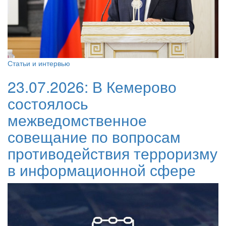
Статьи и интервью
23.07.2026:
В Кемерово
состоялось
межведомственное
совещание по вопросам
противодействия терроризму
в информационной сфере