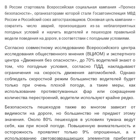
В России стартовала Всероссийская социальная кампания «Прогноз
безопасности», организаторами которой стали Госавтоинспекция МВД
России и Российский союз автостраховщиков. Основная цель кампании –
сократить число аварий, произошедших из-за неблагоприятных
погодных условий и научить водителей и пешеходов правильной
модели поведения на дороге, в соответствии с погодными условиями.
Согласно совместному исследованию Всероссийского центра
исследования общественного мнения (ВЦИОМ) и экспертного
центра «Движения без опасности», до 70% водителей знают о
том, что погодные условия, согласно ПДД, накладывают
ограничения на скорость движения автомобилей. Однако
соблюдать скоростной режим большинство водителей будет
только при очень плохой погоде, а такие меры, как
использование противотуманных фар или сокращение
количества перестроений, водители используют крайне редко.
Безопасность пешеходов также во многом зависит от
видимости на дороге, но большинство не придают этому
значения. Около 80% пешеходов в условиях тумана ведут
себя, как при ясной погоде. Повышенную внимательность и
осторожность проявляет только 9% опрошенных, а к
использованию световозвращающих элементов прибегают