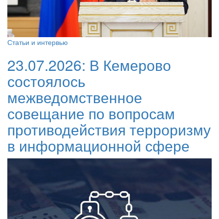
Статьи и интервью
23.07.2026:
В Кемерово
состоялось
межведомственное
совещание по вопросам
противодействия терроризму
в информационной сфере