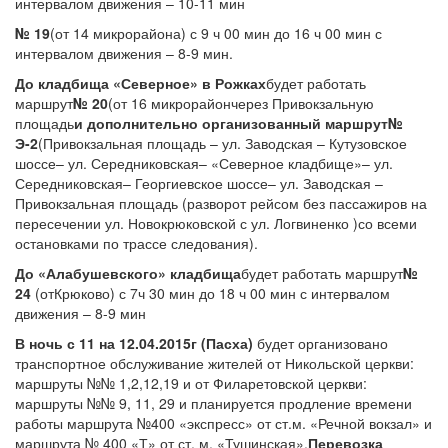
интервалом движения – 10-11 мин
№ 19
(от 14 микрорайона) с 9 ч 00 мин до 16 ч 00 мин с
интервалом движения – 8-9 мин.
До кладбища «Северное» в Рожках
будет работать
маршрут
№ 20
(от 16 микрорайончерез Привокзальную
площадь
и дополнительно организованный маршрут№
Э-2
(Привокзальная площадь – ул. Заводская – Кутузовское
шоссе– ул. Середниковская– «Северное кладбище»– ул.
Середниковская– Георгиевское шоссе– ул. Заводская –
Привокзальная площадь (разворот рейсом без пассажиров на
пересечении ул. Новокрюковской с ул. Логвиненко )со всеми
остановками по трассе следования).
До «Алабушевского» кладбища
будет работать маршрут
№
24
(отКрюково) с 7ч 30 мин до 18 ч 00 мин с интервалом
движения – 8-9 мин
В ночь с 11 на 12.04.2015г (Пасха)
будет организовано
транспортное обслуживание жителей от Никольской церкви:
маршруты №№ 1,2,12,19 и от Филаретовской церкви:
маршруты №№ 9, 11, 29 и планируется продление времени
работы маршрута №400 «экспресс» от ст.м. «Речной вокзал» и
маршрута № 400 «Т» от ст. м. «Тушинская».
Перевозка