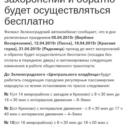
будет осуществляться
бесплатно
Филиал Зеленоградский автокомбинат сообщает, что в дни
религиозных праздников
05.04.2015г (Вербное
Воскресение), 12.04.2015г (Пасха), 19.04.2015г (Красная
горка), 21.04.2015г (Радоница
) проезд до мест захоронений
и обратно будет осуществляться бесплатно (посадка без
оплаты в переднюю дверь) и запланированы следующие
изменения в работе общественного транспорта:
До Зеленоградского «Центрального кладбища»
будут
работать следующие городские регулярные пассажирские
маршруты со всеми остановками по трассе следования:
№ 1
(от 14 микрорайона с заездом в Крюково) с 8 ч 30 мин до
16 ч 30 мин с интервалом движения – 8–9мин
№ 2
(от Крюково) с интервалом движения - с 8 ч 30 мин до 17 ч
40 мин с интервалом движения – 4–5мин
№ 15
(от 16 микрорайона) с 8 ч 30 мин до 18 ч 00 мин с