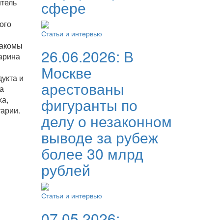
итель
сфере
ого
Статьи и интервью
накомы
26.06.2026:
В
Ларина
Москве
укта и
арестованы
а
ха,
фигуранты по
тарии.
делу о незаконном
выводе за рубеж
более 30 млрд
рублей
Статьи и интервью
07.05.2026: