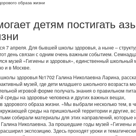
огает детям постигать аз
изни
я 7 апреля. Для бывшей школы здоровья, а ныне – структу
тот день связан с одним очень важным событием. Семнадца
лся музей «Гигиены и здоровья», единственный школьный 
о и в Москве.
р школы здоровья №1702 Галина Николаевна Ларина, расска
рактивный музей, где дети младшего школьного возраста мо
ательной игровой форме получать знания о правильном пита
й среды на здоровье человека и других важных вещах,
 здорового образа жизни. «Мы выбрали несколько тем, в ч
 окружающей среды на пришкольной территории и другие, вс
етьми собирали материалы для этих направлений, которые 
 Галина Николаевна. За прошедшие годы музей «Гигиены и
 расширил экспозицию. Здесь проходят уроки и тематическ