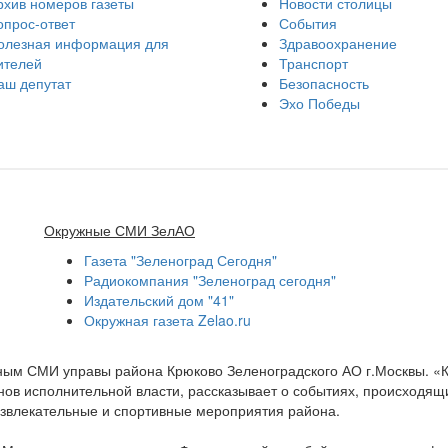
рхив номеров газеты
Новости столицы
опрос-ответ
События
олезная информация для
Здравоохранение
ителей
Транспорт
аш депутат
Безопасность
Эхо Победы
Окружные СМИ ЗелАО
Газета "Зеленоград Сегодня"
Радиокомпания "Зеленоград сегодня"
Издательский дом "41"
Окружная газета Zelao.ru
нным СМИ управы района Крюково Зеленоградского АО г.Москвы. «
ов исполнительной власти, рассказывает о событиях, происходящих
развлекательные и спортивные мероприятия района.