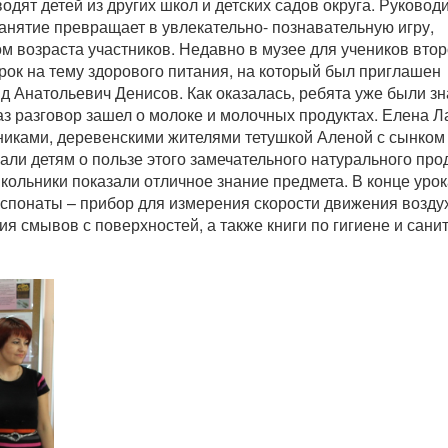
одят детей из других школ и детских садов округа. Руковод
нятие превращает в увлекательно- познавательную игру,
м возраста участников. Недавно в музее для учеников втор
рок на тему здорового питания, на который был приглашен
 Анатольевич Денисов. Как оказалась, ребята уже были з
аз разговор зашел о молоке и молочных продуктах. Елена 
иками, деревенскими жителями тетушкой Аленой с сынком
ли детям о пользе этого замечательного натурального прод
кольники показали отличное знание предмета. В конце урок
спонаты – прибор для измерения скорости движения возду
я смывов с поверхностей, а также книги по гигиене и сани