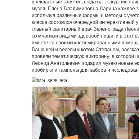
внеклассные занятия, сюда на экскурсию прив
музея, Елена Владимировна Ларина каждое за
используя различные формы и методы с учето
класса состоялся очередной интерактивный у
главный санитарный врач Зеленограда Леонид
со многими видами здоровой пищи, и в этот р
вместе со своими костюмированными помощн
Ванюшей и веселым котом Степаном, рассказа
провели тематическую викторину, в которой ш
Леонид Анатольевич подарил музею новые эк
пробирки и тампоны для забора и исследовани