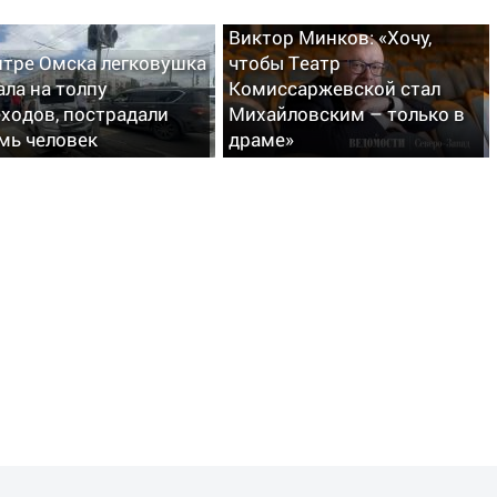
Виктор Минков: «Хочу,
нтре Омска легковушка
чтобы Театр
ала на толпу
Комиссаржевской стал
ходов, пострадали
Михайловским – только в
мь человек
драме»