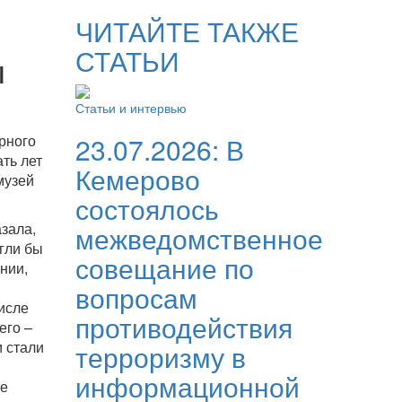
ЧИТАЙТЕ ТАКЖЕ
СТАТЬИ
ы
Статьи и интервью
рного
23.07.2026:
В
ть лет
Кемерово
музей
состоялось
зала,
межведомственное
гли бы
совещание по
нии,
вопросам
исле
противодействия
его –
и стали
терроризму в
информационной
ие