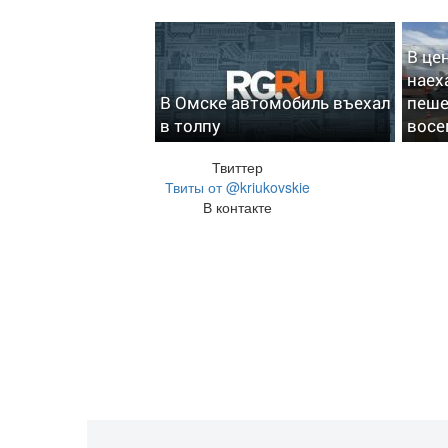
В це
наех
В Омске автомобиль въехал
пеше
в толпу
восе
Твиттер
Твиты от @kriukovskie
В контакте