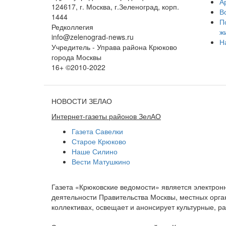
А
124617, г. Москва, г.Зеленоград, корп.
В
1444
П
Редколлегия
ж
info@zelenograd-news.ru
Н
Учредитель - Управа района Крюково
города Москвы
16+ ©2010-2022
НОВОСТИ ЗЕЛАО
Интернет-газеты районов ЗелАО
Газета Савелки
Старое Крюково
Наше Силино
Вести Матушкино
Газета «Крюковские ведомости» является электро
деятельности Правительства Москвы, местных орган
коллективах, освещает и анонсирует культурные, 