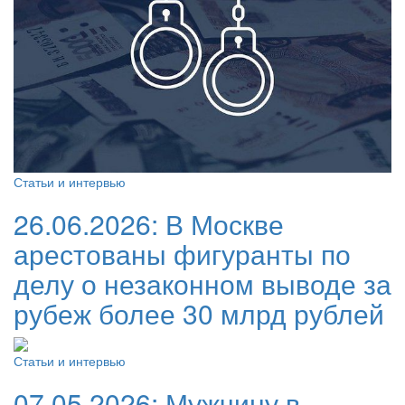
Статьи и интервью
26.06.2026:
В Москве
арестованы фигуранты по
делу о незаконном выводе за
рубеж более 30 млрд рублей
Статьи и интервью
07.05.2026:
Мужчину в