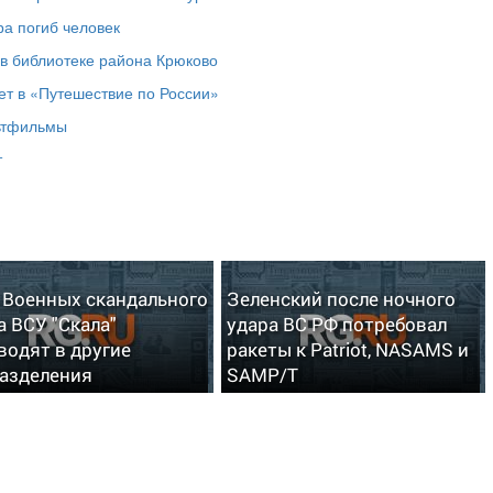
ра погиб человек
 в библиотеке района Крюково
т в «Путешествие по России»
льтфильмы
т
: Военных скандального
Зеленский после ночного
а ВСУ "Скала"
удара ВС РФ потребовал
водят в другие
ракеты к Patriot, NASAMS и
азделения
SAMP/T