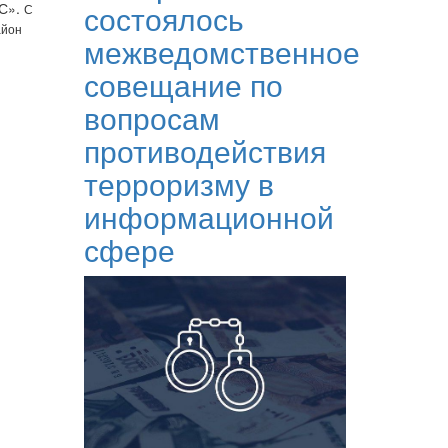
состоялось
КС».
С
айон
межведомственное
совещание по
вопросам
противодействия
терроризму в
информационной
сфере