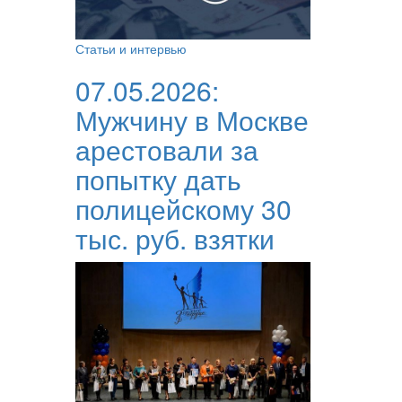
Статьи и интервью
07.05.2026:
Мужчину в Москве
арестовали за
попытку дать
полицейскому 30
тыс. руб. взятки