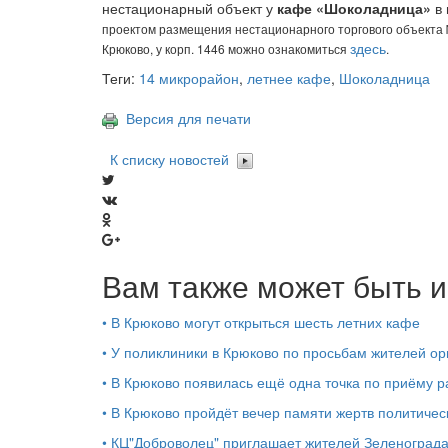
нестационарный объект у
кафе «Шоколадница»
в 
проектом размещения нестационарного торгового объекта 
здесь
Крюково, у корп. 1446 можно ознакомиться
.
Теги:
14 микрорайон
,
летнее кафе
,
Шоколадница
Версия для печати
К списку новостей
Вам также может быть и
•
В Крюково могут открыться шесть летних кафе
•
У поликлиники в Крюково по просьбам жителей ор
•
В Крюково появилась ещё одна точка по приёму р
•
В Крюково пройдёт вечер памяти жертв политичес
•
КЦ"Доброволец" приглашает жителей Зеленограда