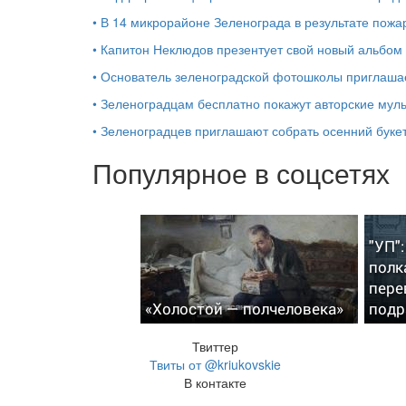
•
В 14 микрорайоне Зеленограда в результате пожа
•
Капитон Неклюдов презентует свой новый альбом
•
Основатель зеленоградской фотошколы приглашае
•
Зеленоградцам бесплатно покажут авторские му
•
Зеленоградцев приглашают собрать осенний буке
Популярное в соцсетях
"УП"
полк
пере
«Холостой — полчеловека»
подр
Твиттер
Твиты от @kriukovskie
В контакте