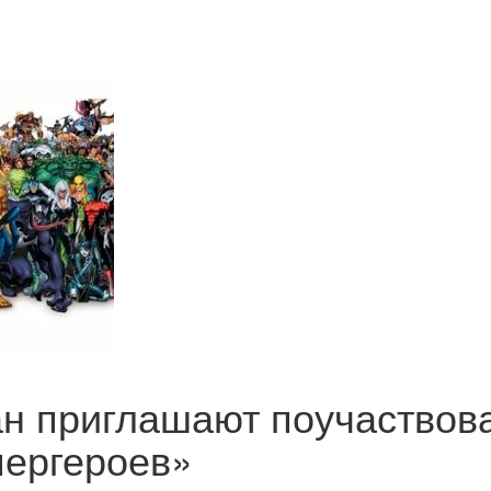
н приглашают поучаствов
пергероев»