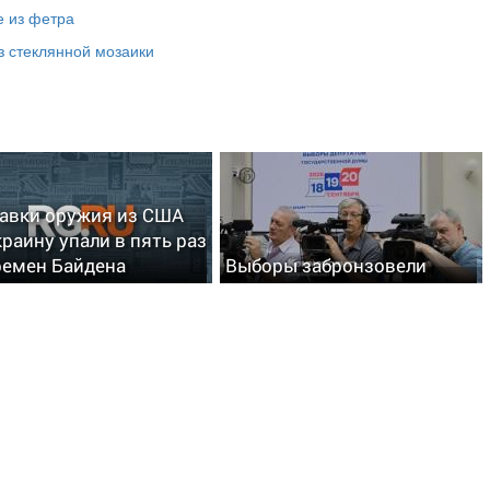
е из фетра
з стеклянной мозаики
авки оружия из США
краину упали в пять раз
ремен Байдена
Выборы забронзовели