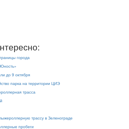
нтересно:
 границы города
«Юность»
ли до 9 октября
йство парка на территории ЦИЭ
ероллерная трасса
ей
 лыжероллерную трассу в Зеленограде
оллерные пробеги