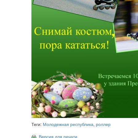
Теги:
Молодежная республика
,
роллер
Версия для печати