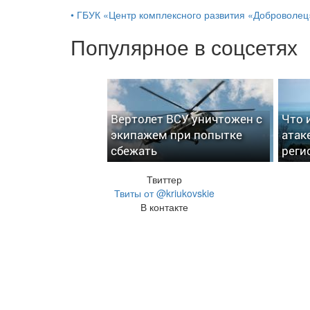
•
ГБУК «Центр комплексного развития «Доброволец
Популярное в соцсетях
Вертолет ВСУ уничтожен с
Что 
экипажем при попытке
атак
сбежать
реги
Твиттер
Твиты от @kriukovskie
В контакте