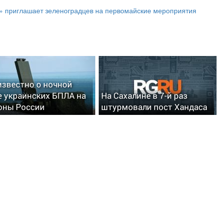
» приглашает зеленоградцев на первомайские мероприятия
известно о ночной
е украинских БПЛА на
На Сахалине в 7-й раз
оны России
штурмовали пост Хандаса