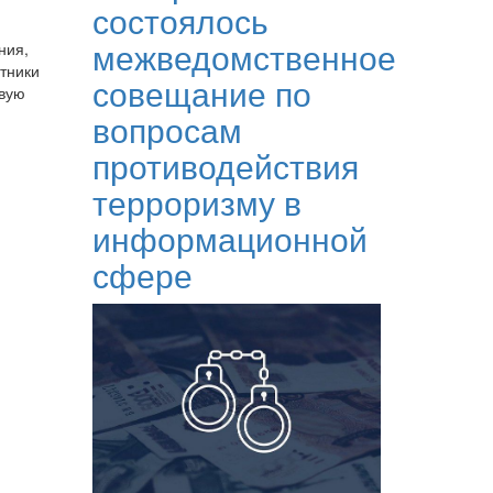
состоялось
межведомственное
ния,
тники
совещание по
рвую
вопросам
противодействия
терроризму в
информационной
сфере