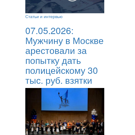
Статьи и интервью
07.05.2026:
Мужчину в Москве
арестовали за
попытку дать
полицейскому 30
тыс. руб. взятки