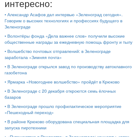
интересно:
•
Александр Асафов дал интервью «Зеленоград сегодня».
Говорим о высоких технологиях и профессиях будущего в
Зеленограде
•
Волонтёры фонда «Дела важнее слов» получили высокие
общественные награды за ежедневную помощь фронту и тылу
•
Волшебство почтовых отправлений: в Зеленограде
заработала «Зимняя почта»
•
В Зеленограде открылся завод по производству автоклавного
газобетона
•
Ярмарка «Новогоднее волшебство» пройдёт в Крюково
•
В Зеленограде с 20 декабря откроются семь ёлочных
базаров
•
В Зеленограде прошло профилактическое мероприятие
«Пешеходный переход»
•
В районе Крюково оборудована специальная площадка для
запуска пиротехники
•
«Путешествие в Рождество» в Зеленограде: концерты, каток