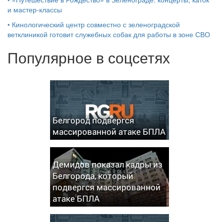
и мастер‑классы
•
Кинологический центр совместно с зеленоградской
ветклиникой готовит служебных собак для работы в зоне СВО
Популярное в соцсетях
Белгород подвергся
массированной атаке БПЛА
Демидов показал кадры из
Белгорода, который
подвергся массированной
атаке БПЛА