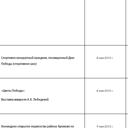
Спортивно-концертный праздник, посвященный Дню
8 мая
2015 г
.
Победы (спортивное шоу)
«Цветы Победы»
8 мая
2015 г
.
Выставка акварели А.К. Лебедевой
Командное открытое первенство района Крюково по
9 мая
2015 г
.