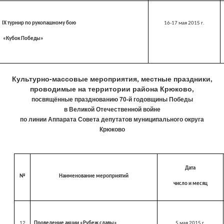
IX
турнир по рукопашному бою
16-17 мая
2015 г
.
«Кубок Победы»
Культурно-массовые мероприятия, местные праздники,
проводимые на территории района Крюково,
посвящённые празднованию 70-й годовщины Победы
в Великой Отечественной войне
по линии Аппарата Совета депутатов муниципального округа
Крюково
Дата
№
Наименование мероприятий
число и месяц
12
Проведение акции «Рубеж славы»
5
мая
2015 г
.