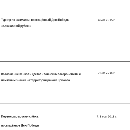
Турнир по шахматам, посвящённый Дню Победы
6 мая
2015 г
.
«Крюковский рубеж»
7 мая
2015 г
.
Возложение венков и цветов к воинским захоронениям и
памятным знакам на территории района Крюково
Первенство по жиму лёжа,
7, 8 мая
2015 г
.
посвящённое Дню Победы