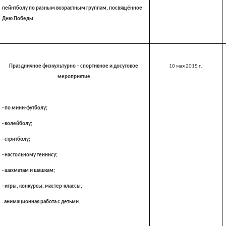
пейнтболу по разным возрастным группам, посвящённое
Дню Победы
Праздничное физкультурно – спортивное и досуговое
10 мая
2015 г
.
мероприятие
- по мини-футболу;
- волейболу;
- стритболу;
- настольному теннису;
- шахматам и шашкам;
- игры, конкурсы, мастер-классы,
анимационная работа с детьми.