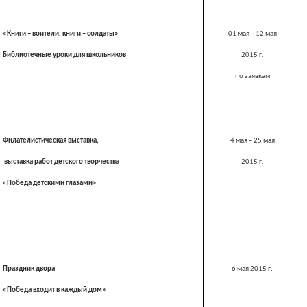
«Книги – воители, книги – солдаты»
01 мая - 12 мая
Библиотечные уроки для школьников
2015 г
.
по заявкам
Филателистическая выставка,
4 мая – 25 мая
выставка работ детского творчества
2015 г
.
«Победа детскими глазами»
Праздник двора
6 мая
2015 г
.
«Победа входит в каждый дом»