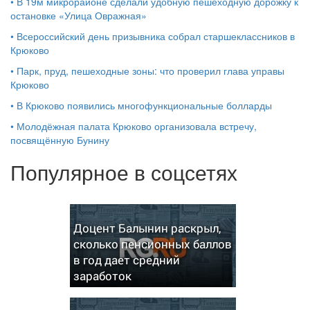
•
В 19м микрорайоне сделали удобную пешеходную дорожку к
остановке «Улица Овражная»
•
Всероссийский день призывника собрал старшеклассников в
Крюково
•
Парк, пруд, пешеходные зоны: что проверил глава управы
Крюково
•
В Крюково появились многофункциональные болларды
•
Молодёжная палата Крюково организовала встречу,
посвящённую Бунину
Популярное в соцсетях
Доцент Балынин раскрыл,
сколько пенсионных баллов
в год дает средний
заработок