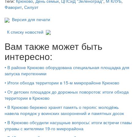
Теги:
Крюково
,
День семьи
,
ЦПСиД "Зеленоград"
,
М КЛУБ
,
Фаворит
,
Силуэт
Версия для печати
К списку новостей
Вам также может быть
интересно:
•
В районе Крюково оборудована специальная площадка для
запуска пиротехники
•
Итоги обхода территории в 15‑м микрорайоне Крюково
•
От детских площадок до дорожных поворотов: итоги обхода
территории в Крюково
•
В Крюково бережно хранят память о героях: молодёжь
навела порядок у воинских захоронений и памятных досок
•
В Крюково обсудили насущные вопросы: итоги встречи главы
управы с жителями 19‑го микрорайона