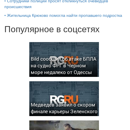
•
Сотрудники полиции просят откликнуться очевидцев
происшествия
•
Жительница Крюково помогла найти пропавшего подростка
Популярное в соцсетях
Bild сообщил об атаке БПЛА
на судно ФРГ в Черном
море недалеко от Одессы
Медведев заявил о скором
финале карьеры Зеленского