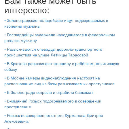
Вам также может быть
интересно:
•
Зеленоградские полицейские ищут подозреваемых в
избиении мужчины
•
Росгвардейцы задержали находящегося в федеральном
розыске мужчину
•
Разыскиваются очевидцы дорожно-транспортного
происшествия на улице Летчицы Тарасовой
•
В Крюково разыскивают женщину с ребёнком, похитившую
собаку
•
В Москве камеры видеонаблюдения настроят на
распознавание лиц из базы разыскиваемых преступников
•
В Зеленограде вскрыли и ограбили банкомат
•
Внимание! Розыск подозреваемого в совершении
преступления
•
Розыск несовершеннолетнего Курманова Дмитрия
Алексеевича