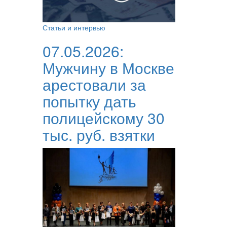
Статьи и интервью
07.05.2026:
Мужчину в Москве
арестовали за
попытку дать
полицейскому 30
тыс. руб. взятки