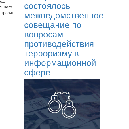
под
состоялось
анного
межведомственное
 грозит
совещание по
вопросам
противодействия
терроризму в
информационной
сфере