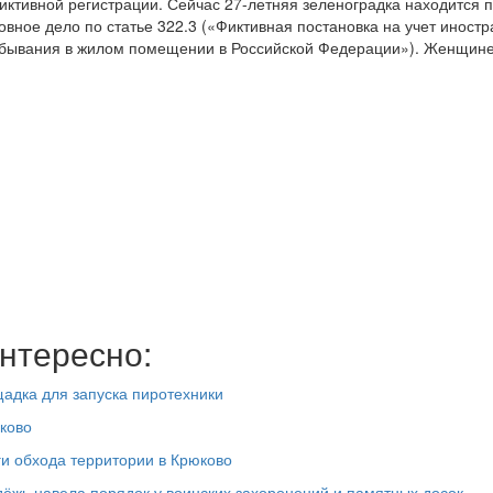
фиктивной регистрации. Сейчас 27-летняя зеленоградка находится 
овное дело по статье 322.3 («Фиктивная постановка на учет иностр
ребывания в жилом помещении в Российской Федерации»). Женщине
нтересно:
адка для запуска пиротехники
ково
ги обхода территории в Крюково
дёжь навела порядок у воинских захоронений и памятных досок