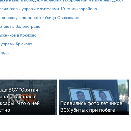
речи главы управы с жителями 19‑го микрорайона
 дорожку к остановке «Улица Овражная»
отают в Зеленограде
ассников в Крюково
а управы Крюково
ларды
ада ВСУ "Святая
ара" атаковала
ксары. Что о ней
Появились фото летчиков
стно
ВСУ, убитых при побеге