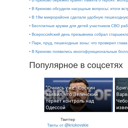
•
В Крюково обсудили насущные вопросы: итоги вст
•
В 19м микрорайоне сделали удобную пешеходную
•
Бесплатные кружки для детей участников СВО раб
•
Всероссийский день призывника собрал старшекл
•
Парк, пруд, пешеходные зоны: что проверил глав
•
В Крюково появились многофункциональные бол
Популярное в соцсетях
"Очнись уже": Соскин
Бриг
заявил, что Зеленский
Варв
теряет контроль над
Чебо
Одессой
изве
Твиттер
Твиты от @kriukovskie