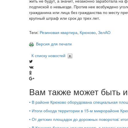
жить не будут, а значит, незаконно заработала на 
подпиской о невыезде. Против нее возбуждено угол
гражданина или лица без гражданства по месту п
крупный штраф или срок до трех лет.
Теги:
Резиновая квартира
,
Крюково
,
ЗелАО
Версия для печати
К списку новостей
Вам также может быть и
•
В районе Крюково оборудована специальная площ
•
Итоги обхода территории в 15‑м микрорайоне Крю
•
От детских площадок до дорожных поворотов: ито
•
В Крюково бережно хранят память о героях: моло