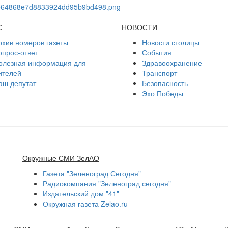
С
НОВОСТИ
рхив номеров газеты
Новости столицы
опрос-ответ
События
олезная информация для
Здравоохранение
ителей
Транспорт
аш депутат
Безопасность
Эхо Победы
Окружные СМИ ЗелАО
Газета "Зеленоград Сегодня"
Радиокомпания "Зеленоград сегодня"
Издательский дом "41"
Окружная газета Zelao.ru