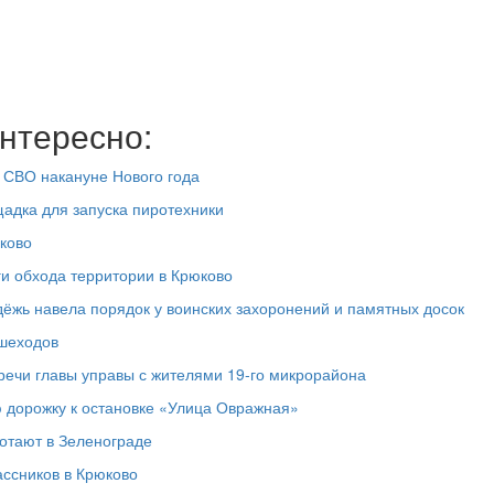
нтересно:
 СВО накануне Нового года
адка для запуска пиротехники
ково
ги обхода территории в Крюково
дёжь навела порядок у воинских захоронений и памятных досок
ешеходов
речи главы управы с жителями 19‑го микрорайона
 дорожку к остановке «Улица Овражная»
отают в Зеленограде
ассников в Крюково