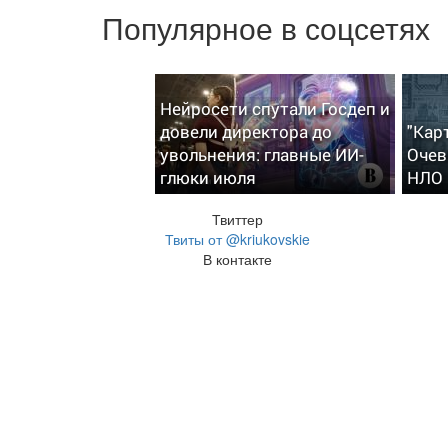
Популярное в соцсетях
Нейросети спутали Госдеп и
довели директора до
"Кар
увольнения: главные ИИ-
Очев
глюки июля
НЛО
Твиттер
Твиты от @kriukovskie
В контакте