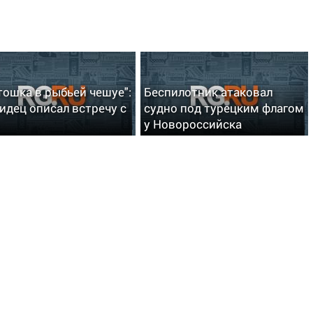
тошка в рыбьей чешуе":
Беспилотник атаковал
идец описал встречу с
судно под турецким флагом
у Новороссийска