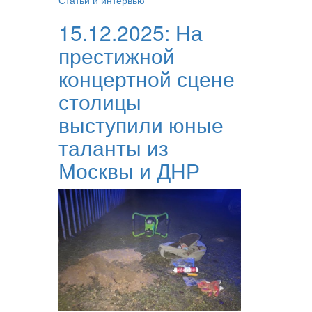
Статьи и интервью
15.12.2025:
На
престижной
концертной сцене
столицы
выступили юные
таланты из
Москвы и ДНР