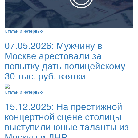
Статьи и интервью
07.05.2026:
Мужчину в
Москве арестовали за
попытку дать полицейскому
30 тыс. руб. взятки
Статьи и интервью
15.12.2025:
На престижной
концертной сцене столицы
выступили юные таланты из
Москвы и ДНР