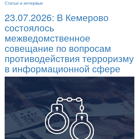
Статьи и интервью
23.07.2026:
В Кемерово
состоялось
межведомственное
совещание по вопросам
противодействия терроризму
в информационной сфере