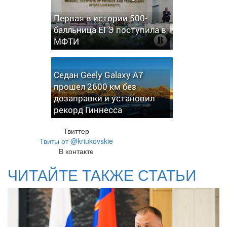
Первая в истории 500-
балльница ЕГЭ поступила в
МФТИ
Седан Geely Galaxy A7
прошел 2600 км без
дозаправки и установил
рекорд Гиннесса
Твиттер
Твиты от @kriukovskie
В контакте
ЧИТАЙТЕ ТАКЖЕ СТАТЬИ