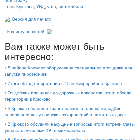
Теги:
Крюково
,
УВД
,
угон
,
автомобили
Версия для печати
К списку новостей
Вам также может быть
интересно:
•
В районе Крюково оборудована специальная площадка для
запуска пиротехники
•
Итоги обхода территории в 15‑м микрорайоне Крюково
•
От детских площадок до дорожных поворотов: итоги обхода
территории в Крюково
•
В Крюково бережно хранят память о героях: молодёжь
навела порядок у воинских захоронений и памятных досок
•
В Крюково обсудили насущные вопросы: итоги встречи главы
управы с жителями 19‑го микрорайона
•
В 19м микрорайоне сделали удобную пешеходную дорожку к