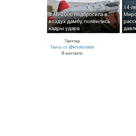
14-л
ФАБ-3000 подбросила в
Миро
воздух дамбу, появились
расс
кадры удара
давл
Твиттер
Твиты от @kriukovskie
В контакте