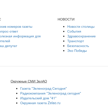
С
НОВОСТИ
рхив номеров газеты
Новости столицы
опрос-ответ
События
олезная информация для
Здравоохранение
ителей
Транспорт
аш депутат
Безопасность
Эхо Победы
Окружные СМИ ЗелАО
Газета "Зеленоград Сегодня"
Радиокомпания "Зеленоград сегодня"
Издательский дом "41"
Окружная газета Zelao.ru