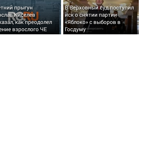
етний прыгун
В Верховный суд поступил
слав Киселев
иск о снятии партии
казал, как преодолел
«Яблоко» с выборов в
ение взрослого ЧЕ
Госдуму