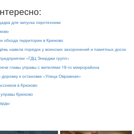
нтересно:
адка для запуска пиротехники
ково
ги обхода территории в Крюково
дёжь навела порядок у воинских захоронений и памятных досок
предприятии «ГДЦ Энерджи групп»
речи главы управы с жителями 19‑го микрорайона
 дорожку к остановке «Улица Овражная»
ассников в Крюково
а управы Крюково
ларды