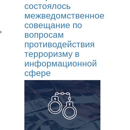
состоялось
межведомственное
совещание по
вопросам
в
противодействия
терроризму в
информационной
сфере