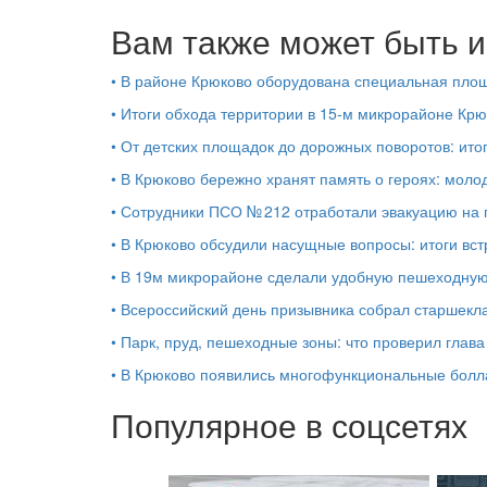
Вам также может быть и
•
В районе Крюково оборудована специальная площ
•
Итоги обхода территории в 15‑м микрорайоне Крю
•
От детских площадок до дорожных поворотов: ито
•
В Крюково бережно хранят память о героях: моло
•
Сотрудники ПСО № 212 отработали эвакуацию на 
•
В Крюково обсудили насущные вопросы: итоги вст
•
В 19м микрорайоне сделали удобную пешеходную
•
Всероссийский день призывника собрал старшекл
•
Парк, пруд, пешеходные зоны: что проверил глав
•
В Крюково появились многофункциональные бол
Популярное в соцсетях