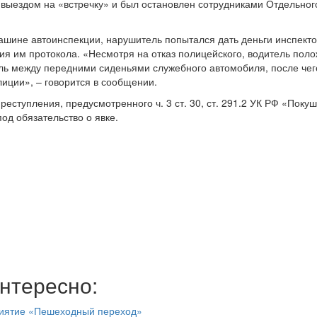
выездом на «встречку» и был остановлен сотрудниками Отдельног
ашине автоинспекции, нарушитель попытался дать деньги инспект
ия им протокола. «Несмотря на отказ полицейского, водитель пол
ль между передними сиденьями служебного автомобиля, после чег
иции», – говорится в сообщении.
еступления, предусмотренного ч. 3 ст. 30, ст. 291.2 УК РФ «Поку
од обязательство о явке.
нтересно:
риятие «Пешеходный переход»