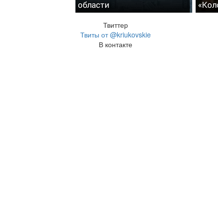
области
«Кол
Твиттер
Твиты от @kriukovskie
В контакте