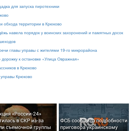
адка для запуска пиротехники
ково
ги обхода территории в Крюково
дёжь навела порядок у воинских захоронений и памятных досок
ешеходов
речи главы управы с жителями 19‑го микрорайона
 дорожку к остановке «Улица Овражная»
ассников в Крюково
а управы Крюково
кция «России-24»
тилась в СКР из-за
ФСБ сообщила подробности
ли съемочной группы
приговора украинскому