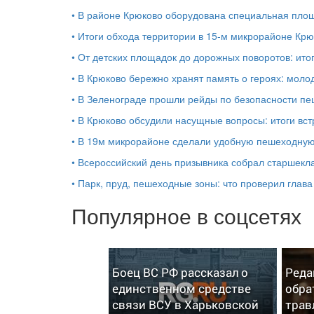
•
В районе Крюково оборудована специальная площ
•
Итоги обхода территории в 15‑м микрорайоне Крю
•
От детских площадок до дорожных поворотов: ито
•
В Крюково бережно хранят память о героях: моло
•
В Зеленограде прошли рейды по безопасности п
•
В Крюково обсудили насущные вопросы: итоги вст
•
В 19м микрорайоне сделали удобную пешеходную
•
Всероссийский день призывника собрал старшекл
•
Парк, пруд, пешеходные зоны: что проверил глав
Популярное в соцсетях
Боец ВС РФ рассказал о
Реда
единственном средстве
обра
связи ВСУ в Харьковской
трав