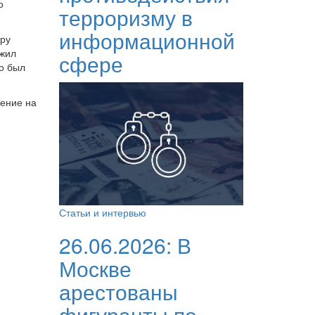
о
терроризму в
информационной
ору
ожил
сфере
о был
шение на
Статьи и интервью
26.06.2026:
В
Москве
арестованы
фигуранты по