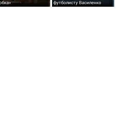
обка»
футболисту Василенко