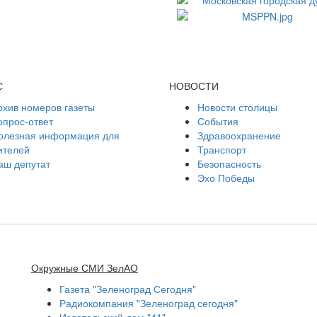
С
НОВОСТИ
рхив номеров газеты
Новости столицы
опрос-ответ
События
олезная информация для
Здравоохранение
ителей
Транспорт
аш депутат
Безопасность
Эхо Победы
Окружные СМИ ЗелАО
Газета "Зеленоград Сегодня"
Радиокомпания "Зеленоград сегодня"
Издательский дом "41"