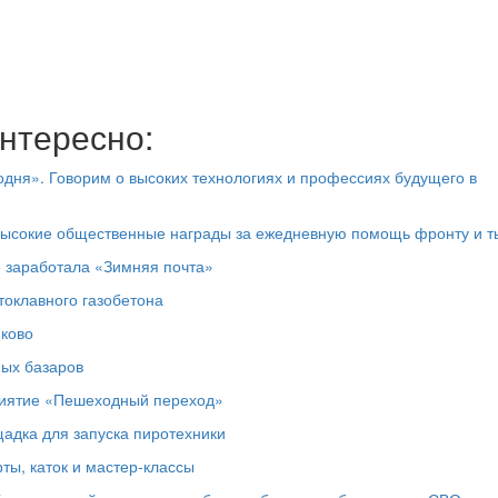
нтересно:
дня». Говорим о высоких технологиях и профессиях будущего в
высокие общественные награды за ежедневную помощь фронту и т
е заработала «Зимняя почта»
токлавного газобетона
юково
ных базаров
риятие «Пешеходный переход»
адка для запуска пиротехники
ты, каток и мастер‑классы