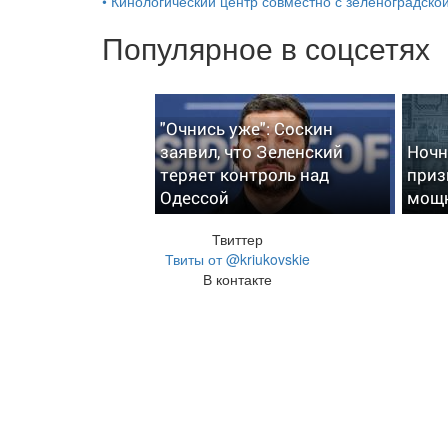
•
Кинологический центр совместно с зеленоградской
Популярное в соцсетях
"Очнись уже": Соскин
заявил, что Зеленский
Ночн
теряет контроль над
приз
Одессой
мощн
Твиттер
Твиты от @kriukovskie
В контакте