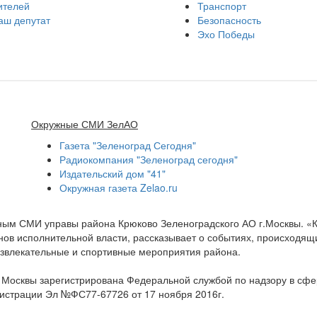
ителей
Транспорт
аш депутат
Безопасность
Эхо Победы
Окружные СМИ ЗелАО
Газета "Зеленоград Сегодня"
Радиокомпания "Зеленоград сегодня"
Издательский дом "41"
Окружная газета Zelao.ru
нным СМИ управы района Крюково Зеленоградского АО г.Москвы. «
ов исполнительной власти, рассказывает о событиях, происходящих
развлекательные и спортивные мероприятия района.
а Москвы зарегистрирована Федеральной службой по надзору в сф
гистрации Эл №ФС77-67726 от 17 ноября 2016г.