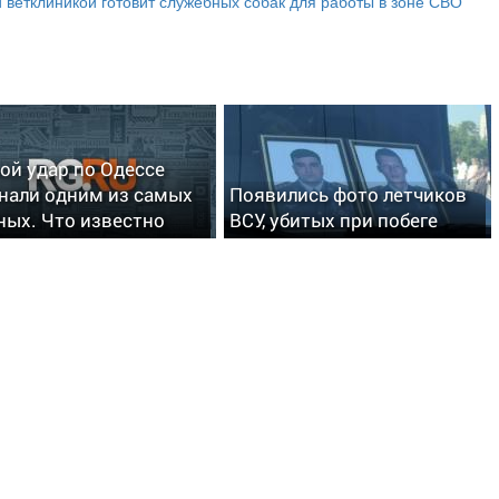
 ветклиникой готовит служебных собак для работы в зоне СВО
ой удар по Одессе
нали одним из самых
Появились фото летчиков
ых. Что известно
ВСУ, убитых при побеге