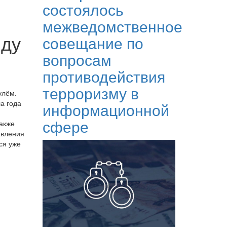
состоялось
межведомственное
йду
совещание по
вопросам
противодействия
терроризму в
улём.
а года
информационной
сфере
также
авления
ся уже