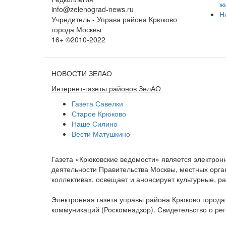
ж
info@zelenograd-news.ru
Н
Учредитель - Управа района Крюково
города Москвы
16+ ©2010-2022
НОВОСТИ ЗЕЛАО
Интернет-газеты районов ЗелАО
Газета Савелки
Старое Крюково
Наше Силино
Вести Матушкино
Газета «Крюковские ведомости» является электро
деятельности Правительства Москвы, местных орган
коллективах, освещает и анонсирует культурные, 
Электронная газета управы района Крюково город
коммуникаций (Роскомнадзор). Свидетельство о ре