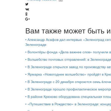
Вам также может быть и
•
Александр Асафов дал интервью «Зеленоград сего
Зеленограде
•
Волонтёры фонда «Дела важнее слов» получили 
•
Волшебство почтовых отправлений: в Зеленоград
•
В Зеленограде открылся завод по производству ав
•
Ярмарка «Новогоднее волшебство» пройдёт в Кр
•
В Зеленограде с 20 декабря откроются семь ёлоч
•
В Зеленограде прошло профилактическое мероп
•
В районе Крюково оборудована специальная площ
•
«Путешествие в Рождество» в Зеленограде: концер