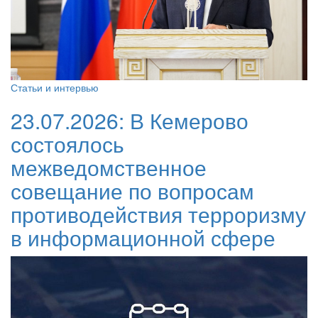
Статьи и интервью
23.07.2026:
В Кемерово
состоялось
межведомственное
совещание по вопросам
противодействия терроризму
в информационной сфере