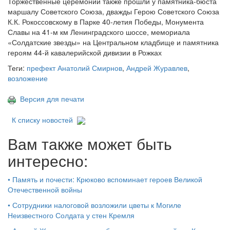
Торжественные церемонии также прошли у памятника-бюста
маршалу Советского Союза, дважды Герою Советского Союза
К.К. Рокоссовскому в Парке 40-летия Победы, Монумента
Славы на 41-м км Ленинградского шоссе, мемориала
«Солдатские звезды» на Центральном кладбище и памятника
героям 44-й кавалерийской дивизии в Рожках
Теги:
префект Анатолий Смирнов
,
Андрей Журавлев
,
возложение
Версия для печати
К списку новостей
Вам также может быть
интересно:
•
Память и почести: Крюково вспоминает героев Великой
Отечественной войны
•
Сотрудники налоговой возложили цветы к Могиле
Неизвестного Солдата у стен Кремля