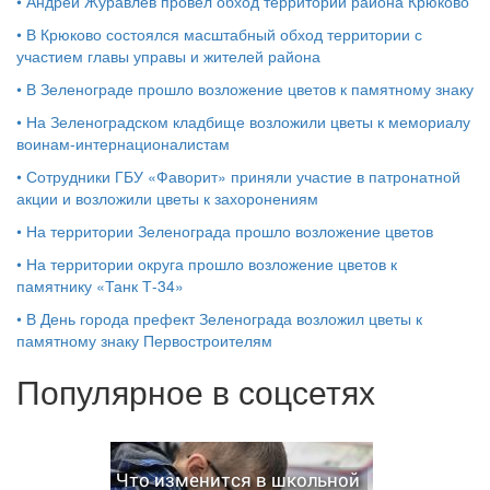
•
Андрей Журавлев провел обход территории района Крюково
•
В Крюково состоялся масштабный обход территории с
участием главы управы и жителей района
•
В Зеленограде прошло возложение цветов к памятному знаку
•
На Зеленоградском кладбище возложили цветы к мемориалу
воинам-интернационалистам
•
Сотрудники ГБУ «Фаворит» приняли участие в патронатной
акции и возложили цветы к захоронениям
•
На территории Зеленограда прошло возложение цветов
•
На территории округа прошло возложение цветов к
памятнику «Танк Т-34»
•
В День города префект Зеленограда возложил цветы к
памятному знаку Первостроителям
Популярное в соцсетях
Что изменится в школьной