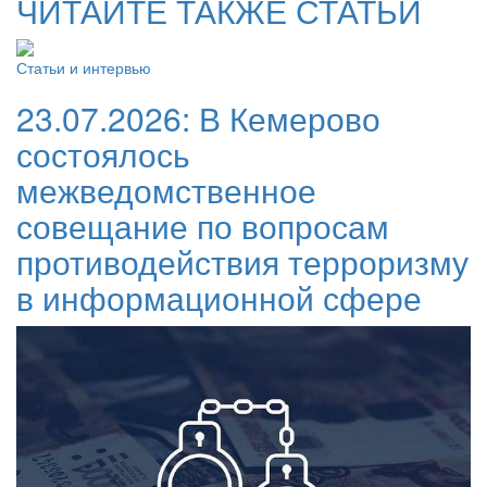
ЧИТАЙТЕ ТАКЖЕ СТАТЬИ
Статьи и интервью
23.07.2026:
В Кемерово
состоялось
межведомственное
совещание по вопросам
противодействия терроризму
в информационной сфере