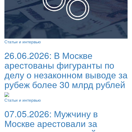
Статьи и интервью
26.06.2026:
В Москве
арестованы фигуранты по
делу о незаконном выводе за
рубеж более 30 млрд рублей
Статьи и интервью
07.05.2026:
Мужчину в
Москве арестовали за