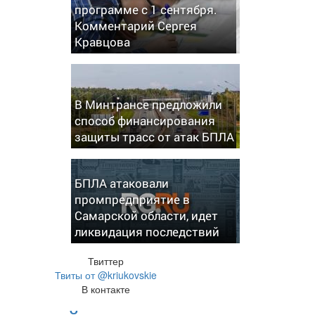
программе с 1 сентября.
Комментарий Сергея
Кравцова
В Минтрансе предложили
способ финансирования
защиты трасс от атак БПЛА
БПЛА атаковали
промпредприятие в
Самарской области, идет
ликвидация последствий
Твиттер
Твиты от @kriukovskie
В контакте