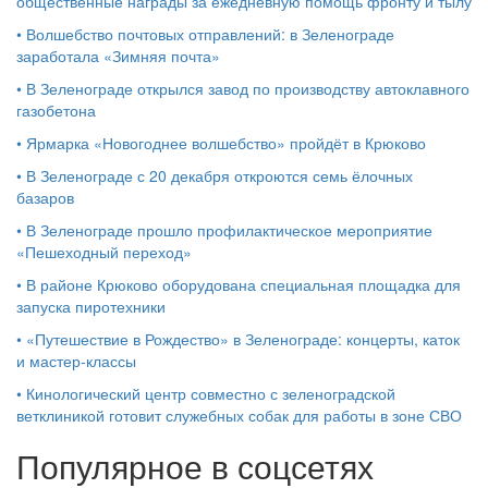
общественные награды за ежедневную помощь фронту и тылу
•
Волшебство почтовых отправлений: в Зеленограде
заработала «Зимняя почта»
•
В Зеленограде открылся завод по производству автоклавного
газобетона
•
Ярмарка «Новогоднее волшебство» пройдёт в Крюково
•
В Зеленограде с 20 декабря откроются семь ёлочных
базаров
•
В Зеленограде прошло профилактическое мероприятие
«Пешеходный переход»
•
В районе Крюково оборудована специальная площадка для
запуска пиротехники
•
«Путешествие в Рождество» в Зеленограде: концерты, каток
и мастер‑классы
•
Кинологический центр совместно с зеленоградской
ветклиникой готовит служебных собак для работы в зоне СВО
Популярное в соцсетях