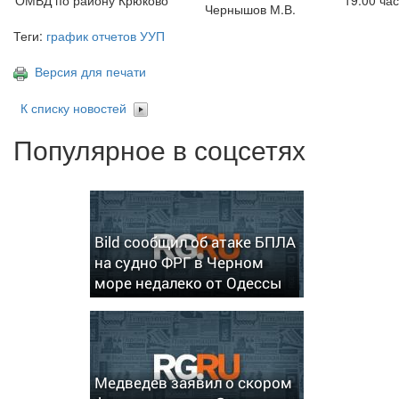
ОМВД по району Крюково
19:00 час
Чернышов М.В.
Теги:
график отчетов УУП
Версия для печати
К списку новостей
Популярное в соцсетях
Bild сообщил об атаке БПЛА
на судно ФРГ в Черном
море недалеко от Одессы
Медведев заявил о скором