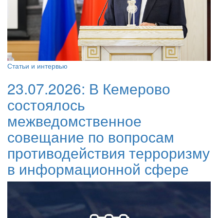
Статьи и интервью
23.07.2026:
В Кемерово
состоялось
межведомственное
совещание по вопросам
противодействия терроризму
в информационной сфере