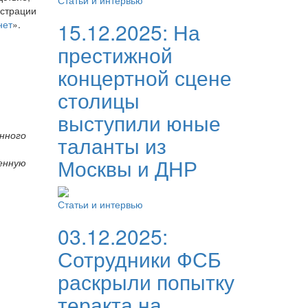
Статьи и интервью
истрации
нет
».
15.12.2025:
На
престижной
концертной сцене
столицы
выступили юные
нного
таланты из
Москвы и ДНР
енную
Статьи и интервью
03.12.2025:
Сотрудники ФСБ
раскрыли попытку
теракта на