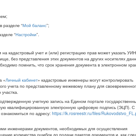
ием;
в разделе “
Мой баланс
”;
азделе “
Настройки
”.
 на кадастровый учет и (или) регистрацию прав может указать УИН
ище, без представления этих документов на других носителях дан
бходимо помнить, что срок хранения документа в электронном хр
а «
Личный кабинет
» кадастровые инженеры могут контролировать
вого учета по представленному межевому плану для своевременно
 участка.
одтвержденную учетную запись на Едином портале государственны
нную квалифицированную электронную цифровую подпись (ЭЦП). С
 ознакомиться по адресу:
https://lk.rosreestr.ru/files/Rukovodstvo_FL
выми инженерами документов, необходимых для осуществления
ащение количества ошибок до подачи пакетов документов и, как сле