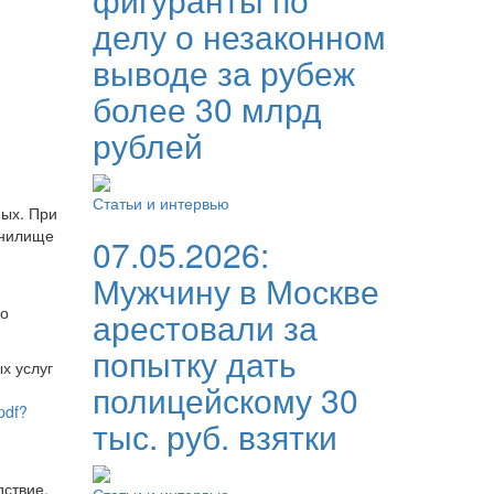
делу о незаконном
выводе за рубеж
более 30 млрд
рублей
Статьи и интервью
ных. При
анилище
07.05.2026:
Мужчину в Москве
го
арестовали за
попытку дать
х услуг
полицейскому 30
.pdf?
тыс. руб. взятки
дствие,