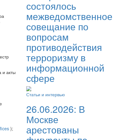
состоялось
межведомственное
ра
О
совещание по
вопросам
противодействия
терроризму в
естр
информационной
 и акты
сфере
Статьи и интервью
е
26.06.2026:
В
Москве
арестованы
ffices
);
фигуранты по