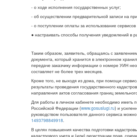
- о ходе исполнения государственных услуг;
- об осуществлении предварительной записи на пр
- о поступлении оплаты за использование сервисов 
● настраивать способы получения уведомлений в р
Таким образом, заявитель, обращаясь с заявлением
документа, который хранится в электронном хранил
передаче заказчику информации о номере УИН нео
составляет не более трех месяцев.
Кроме того, не выходя из дома, при помощи сервис
результаты проведения государственного кадастро
направления актов согласования границ земельного
Для работы в личном кабинете необходимо иметь п
Российской Федерации (
www.gosuslugi.ru
) и усиле
руководством пользователя данного сервиса можно
1493798849918
.
В целях повышения качества подготовки кадастро
кадастрового учета и (или) регистрации прав, сокр