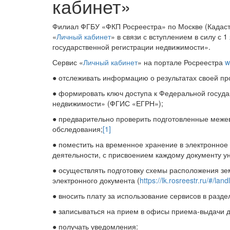
кабинет»
Филиал ФГБУ «ФКП Росреестра» по Москве (Кадаст
«
Личный кабинет
» в связи с вступлением в силу с 
государственной регистрации недвижимости».
Сервис «
Личный кабинет
» на портале Росреестра
w
● отслеживать информацию о результатах своей п
● формировать ключ доступа к Федеральной госуд
недвижимости» (ФГИС «ЕГРН»);
● предварительно проверить подготовленные межев
обследования;
[1]
● поместить на временное хранение в электронное
деятельности, с присвоением каждому документу 
● осуществлять подготовку схемы расположения зе
электронного документа (
https://lk.rosreestr.ru/#/land
● вносить плату за использование сервисов в разде
● записываться на прием в офисы приема-выдачи д
● получать уведомления: