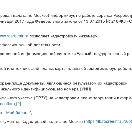
ровая палата по Москве) информирует о работе сервиса Росреест
1 января 2017 года Федерального закона от 13.07.2015 № 218-ФЗ «
ww.rosreestr.ru
позволяет кадастровому инженеру:
рофессиональной деятельности;
арственной информационной системе «Единый государственный ре
ой или технический планы, карты-планы объектов землеустройства
 хранилище документы, являющиеся результатом их кадастровой
уникального идентифицирующего номера (УИН);
мельного участка (СРЗУ) на кадастровом плане территории в форм
location
);
[2]
ле “
Мой баланс
”;
окументов Кадастровой палаты по Москве (
https://lk.rosreestr.ru/#/o