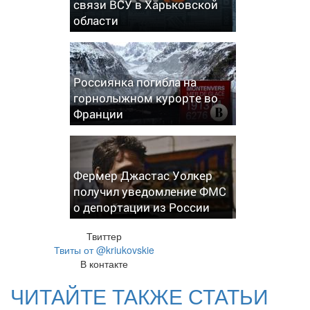
связи ВСУ в Харьковской
области
Россиянка погибла на
горнолыжном курорте во
Франции
Фермер Джастас Уолкер
получил уведомление ФМС
о депортации из России
Твиттер
Твиты от @kriukovskie
В контакте
ЧИТАЙТЕ ТАКЖЕ СТАТЬИ