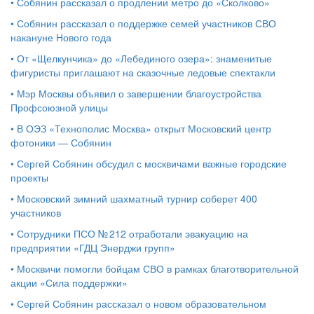
•
Собянин рассказал о продлении метро до «Сколково»
•
Собянин рассказал о поддержке семей участников СВО
накануне Нового года
•
От «Щелкунчика» до «Лебединого озера»: знаменитые
фигуристы приглашают на сказочные ледовые спектакли
•
Мэр Москвы объявил о завершении благоустройства
Профсоюзной улицы
•
В ОЭЗ «Технополис Москва» открыт Московский центр
фотоники — Собянин
•
Сергей Собянин обсудил с москвичами важные городские
проекты
•
Московский зимний шахматный турнир соберет 400
участников
•
Сотрудники ПСО № 212 отработали эвакуацию на
предприятии «ГДЦ Энерджи групп»
•
Москвичи помогли бойцам СВО в рамках благотворительной
акции «Сила поддержки»
•
Сергей Собянин рассказал о новом образовательном