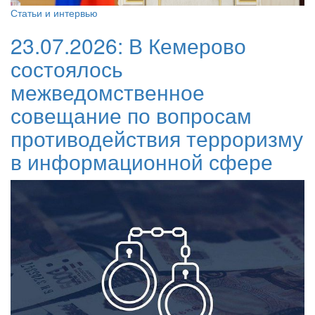
Статьи и интервью
23.07.2026:
В Кемерово
состоялось
межведомственное
совещание по вопросам
противодействия терроризму
в информационной сфере