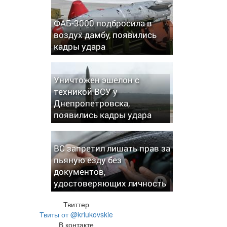
ФАБ-3000 подбросила в
воздух дамбу, появились
кадры удара
Уничтожен эшелон с
техникой ВСУ у
Днепропетровска,
появились кадры удара
ВС запретил лишать прав за
пьяную езду без
документов,
удостоверяющих личность
Твиттер
Твиты от @kriukovskie
В контакте