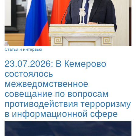
Статьи и интервью
23.07.2026:
В Кемерово
состоялось
межведомственное
совещание по вопросам
противодействия терроризму
в информационной сфере