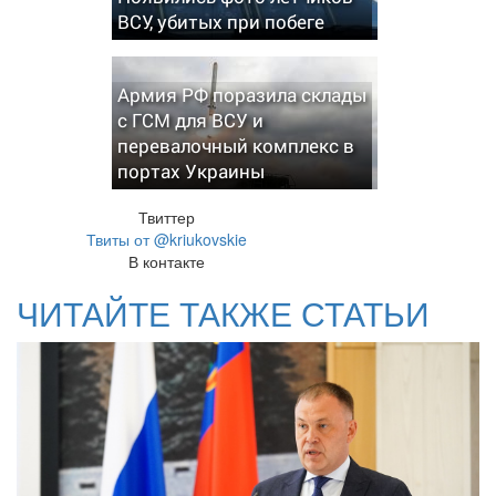
ВСУ, убитых при побеге
Армия РФ поразила склады
с ГСМ для ВСУ и
перевалочный комплекс в
портах Украины
Твиттер
Твиты от @kriukovskie
В контакте
ЧИТАЙТЕ ТАКЖЕ СТАТЬИ