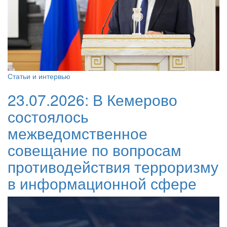
Статьи и интервью
23.07.2026:
В Кемерово
состоялось
межведомственное
совещание по вопросам
противодействия терроризму
в информационной сфере