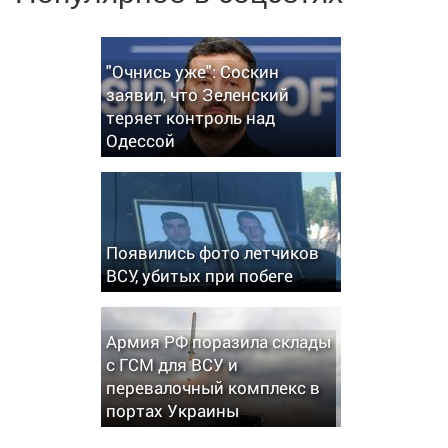
"Очнись уже": Соскин
заявил, что Зеленский
теряет контроль над
Одессой
Появились фото летчиков
ВСУ, убитых при побеге
Армия РФ поразила склады
с ГСМ для ВСУ и
перевалочный комплекс в
портах Украины