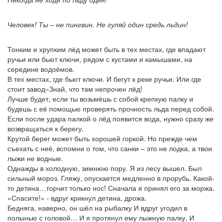
Человек! Ты – не пингвин. Не гуляй один средь льдин!
Тонким и хрупким лёд может быть в тех местах, где впадают
ручьи или бьют ключи, рядом с кустами и камышами, на
середине водоёмов.
В тех местах, где бьют ключи. И бегут к реке ручьи. Или где
стоит завод–Знай, что там непрочен лёд!
Лучше будет, если ты возьмёшь с собой крепкую палку и
будешь с её помощью проверять прочность льда перед собой.
Если после удара палкой о лёд появится вода, нужно сразу же
возвращаться к берегу.
Крутой берег может быть хорошей горкой. Но прежде чем
съехать с неё, вспомни о том, что санки – это не лодка, а твои
лыжи не водные.
Однажды в холодную, зимнюю пору. Я из лесу вышел. Был
сильный мороз. Гляжу, опускается медленно в прорубь. Какой-
то детина…торчит только нос! Сначала я принял его за моржа.
«Спасите!» - вдруг крикнул детина, дрожа.
Бедняга, наверно, он шёл на рыбалку И вдруг угодил в
полынью с головой… И я протянул ему лыжную палку, И