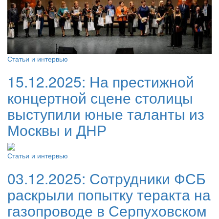
Статьи и интервью
15.12.2025:
На престижной
концертной сцене столицы
выступили юные таланты из
Москвы и ДНР
Статьи и интервью
03.12.2025:
Сотрудники ФСБ
раскрыли попытку теракта на
газопроводе в Серпуховском