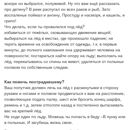
вскоре он выбрался, полуживой. Ну что вам ещё рассказать
про детину? В реке распугал он всех раков и рыб, Зато
воспаленье поймал и ангину, Простуду и насморк, и кашель, и
грипп!
Что делать, если ты провалился под лёд?
избавиться от тяжёлых, сковывающих движение вещей;
выбираться на лёд в местах, где произошло падение; не
терять времени на освобождение от одежды, т.к. в первые
минуты, до полного намокания она удерживает человека на
поверхности; постараться найти опору на льду; выползать на
лёд, перекатываясь со спины на живот; удаляться от полыньи
ползком по собственным следам.
Как помочь пострадавшему?
Ваш попутчик должен лечь на лёд с раскинутыми в сторону
руками и ногами и ползком продвигаться к вам на расстояние,
позволяющее подать палку, шест или бросить конец шарфа,
ремень и т.д. затем отползти назад и постепенно вытаскивать
вас на крепкий лёд.
Не ходи один по льду. Можешь ты попасть в беду –В лунку или
в полынью, И загубишь жизнь свою.