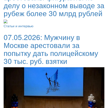
делу о незаконном выводе за
рубеж более 30 млрд рублей
Статьи и интервью
07.05.2026:
Мужчину в
Москве арестовали за
попытку дать полицейскому
30 тыс. руб. взятки