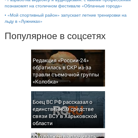
познакомят на столичном фестивале «Облачные города»
•
«Мой спортивный район» запускает летние тренировки на
льду в «Лужниках»
Популярное в соцсетях
Редакция «России-24»
обратилась в СКР из-за
травли съемочной группы
«Колобка»
Боец ВС РФ рассказал о
единственном средстве
связи ВСУ в Харьковской
области
Кто должен выплачивать