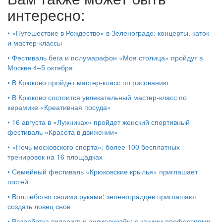
интересно:
•
«Путешествие в Рождество» в Зеленограде: концерты, каток
и мастер‑классы
•
Фестиваль бега и полумарафон «Моя столица» пройдут в
Москве 4–5 октября
•
В Крюково пройдёт мастер-класс по рисованию
•
В Крюково состоится увлекательный мастер-класс по
керамике «Креативная посуда»
•
16 августа в «Лужниках» пройдет женский спортивный
фестиваль «Красота в движении»
•
«Ночь московского спорта»: более 100 бесплатных
тренировок на 16 площадках
•
Семейный фестиваль «Крюковские крылья» приглашает
гостей
•
Волшебство своими руками: зеленоградцев приглашают
создать ловец снов
•
Разработка видеоигр и аудиодизайн: с какими профессиями