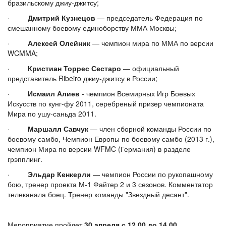
бразильскому джиу-джитсу;
·
Дмитрий Кузнецов
— председатель Федерация по
смешанному боевому единоборству ММА Москвы;
·
Алексей Олейник
— чемпион мира по ММА по версии
WCMMA;
·
Кристиан Торрес Сестаро
— официальный
представитель Ribeiro джиу-джитсу в России;
·
Исмаил Алиев
- чемпион Всемирных Игр Боевых
Искусств по кунг-фу 2011, серебреный призер чемпионата
Мира по ушу-саньда 2011.
·
Маршалл Савчук
— член сборной команды России по
боевому самбо, Чемпион Европы по боевому самбо (2013 г.),
чемпион Мира по версии WFMC (Германия) в разделе
грэпплинг.
·
Эльдар Кенкерли
— чемпион России по рукопашному
бою, тренер проекта М-1 Файтер 2 и 3 сезонов. Комментатор
телеканала боец. Тренер команды "Звездный десант".
Мероприятие пройдет
30 апреля с 12.00 до 14.00