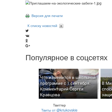
Версия для печати
К списку новостей
Популярное в соцсетях
Что изменится в школьной
программе с 1 сентября.
В Ми
Комментарий Сергея
спос
Кравцова
защи
Твиттер
Твиты от @kriukovskie