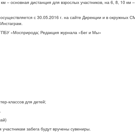
км – основная дистанция для взрослых участников, на 6, 8, 10 км –
существляется с 30.05.2016 г. на сайте Дирекции и в окружных С
 Инстаграм.
ГПБУ «Мосприрода; Редакция журнала «Бег и Мы»
стер-классов для детей;
.
чай)
м участникам забега будут вручены сувениры.