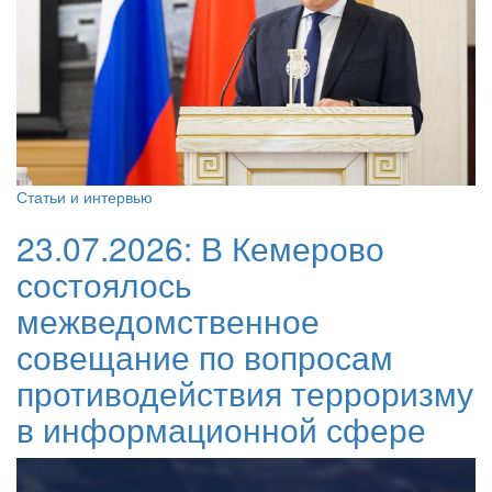
Статьи и интервью
23.07.2026:
В Кемерово
состоялось
межведомственное
совещание по вопросам
противодействия терроризму
в информационной сфере