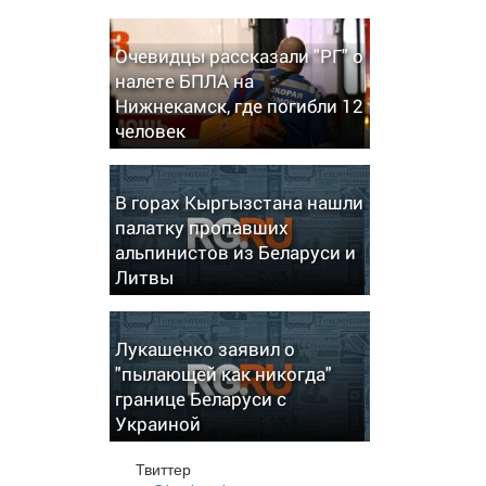
Очевидцы рассказали "РГ" о
налете БПЛА на
Нижнекамск, где погибли 12
человек
В горах Кыргызстана нашли
палатку пропавших
альпинистов из Беларуси и
Литвы
Лукашенко заявил о
"пылающей как никогда"
границе Беларуси с
Украиной
Твиттер