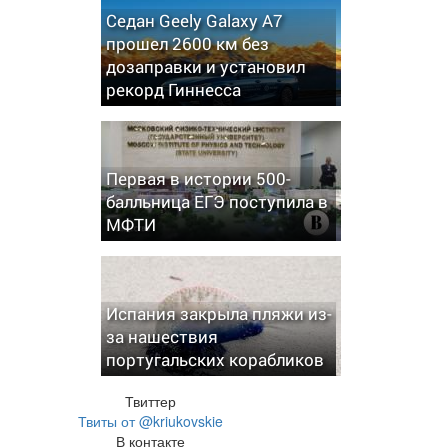
Седан Geely Galaxy A7
прошел 2600 км без
дозаправки и установил
рекорд Гиннесса
Первая в истории 500-
балльница ЕГЭ поступила в
МФТИ
Испания закрыла пляжи из-
за нашествия
португальских корабликов
Твиттер
Твиты от @kriukovskie
В контакте