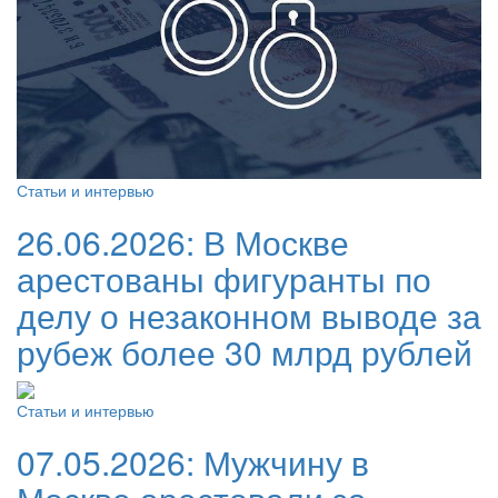
Статьи и интервью
26.06.2026:
В Москве
арестованы фигуранты по
делу о незаконном выводе за
рубеж более 30 млрд рублей
Статьи и интервью
07.05.2026:
Мужчину в