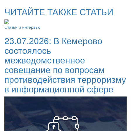
ЧИТАЙТЕ ТАКЖЕ СТАТЬИ
Статьи и интервью
23.07.2026:
В Кемерово
состоялось
межведомственное
совещание по вопросам
противодействия терроризму
в информационной сфере