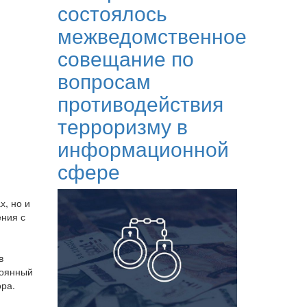
состоялось
межведомственное
совещание по
вопросам
противодействия
терроризму в
информационной
сфере
х, но и
ения с
в
тоянный
ора.