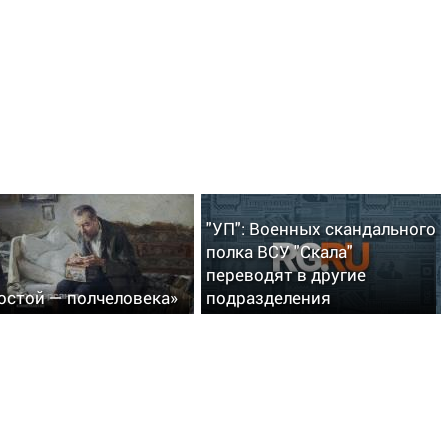
"УП": Военных скандального
полка ВСУ "Скала"
переводят в другие
остой — полчеловека»
подразделения