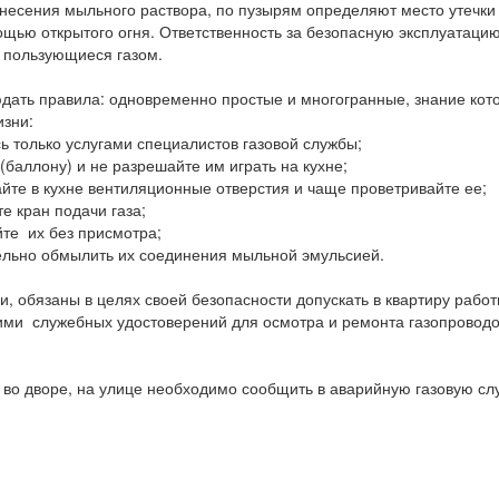
несения мыльного раствора, по пузырям определяют место утечки 
ощью открытого огня. Ответственность за безопасную эксплуатаци
 пользующиеся газом.
юдать правила: одновременно простые и многогранные, знание кот
изни:
сь только услугами специалистов газовой службы;
 (баллону) и не разрешайте им играть на кухне;
айте в кухне вентиляционные отверстия и чаще проветривайте ее;
е кран подачи газа;
йте их без присмотра;
ельно обмылить их соединения мыльной эмульсией.
 обязаны в целях своей безопасности допускать в квартиру работ
ими служебных удостоверений для осмотра и ремонта газопроводо
, во дворе, на улице необходимо сообщить в аварийную газовую сл