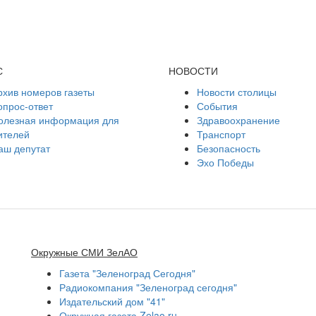
С
НОВОСТИ
рхив номеров газеты
Новости столицы
опрос-ответ
События
олезная информация для
Здравоохранение
ителей
Транспорт
аш депутат
Безопасность
Эхо Победы
Окружные СМИ ЗелАО
Газета "Зеленоград Сегодня"
Радиокомпания "Зеленоград сегодня"
Издательский дом "41"
Окружная газета Zelao.ru