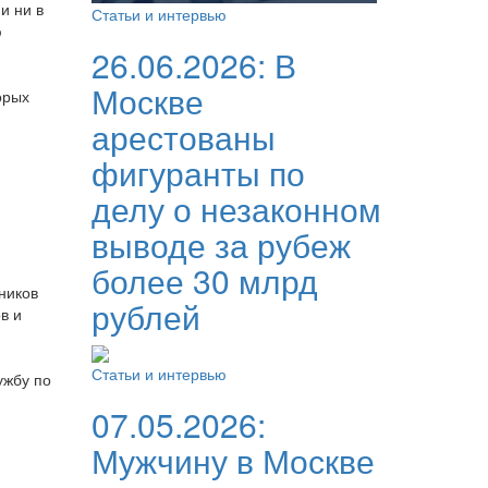
и ни в
Статьи и интервью
ю
26.06.2026:
В
Москве
орых
арестованы
фигуранты по
делу о незаконном
выводе за рубеж
более 30 млрд
ников
рублей
в и
Статьи и интервью
ужбу по
07.05.2026:
Мужчину в Москве