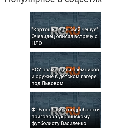
"Картошка в рыбьей чешуе":
Очевидец описал встречу с
НЛО
ВСУ разместили наемников
и оружие в детском лагере
под Львовом
ФСБ сообщила подробности
приговора украинскому
футболисту Василенко